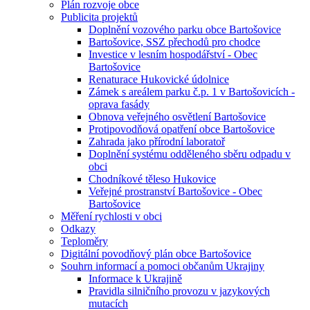
Plán rozvoje obce
Publicita projektů
Doplnění vozového parku obce Bartošovice
Bartošovice, SSZ přechodů pro chodce
Investice v lesním hospodářství - Obec
Bartošovice
Renaturace Hukovické údolnice
Zámek s areálem parku č.p. 1 v Bartošovicích -
oprava fasády
Obnova veřejného osvětlení Bartošovice
Protipovodňová opatření obce Bartošovice
Zahrada jako přírodní laboratoř
Doplnění systému odděleného sběru odpadu v
obci
Chodníkové těleso Hukovice
Veřejné prostranství Bartošovice - Obec
Bartošovice
Měření rychlosti v obci
Odkazy
Teploměry
Digitální povodňový plán obce Bartošovice
Souhrn informací a pomoci občanům Ukrajiny
Informace k Ukrajině
Pravidla silničního provozu v jazykových
mutacích