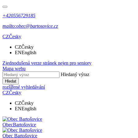
+420556729185
mailto:obec@bartosovice.cz
CZ
Česky
CZ
Česky
EN
English
Zjednodušená verze stránek nejen pro seniory
Mapa webu
Hledaný výraz
Hledat
rozšířené vyhledávání
CZ
Česky
CZ
Česky
EN
English
Obec
Bartošovice
Obec
Bartošovice