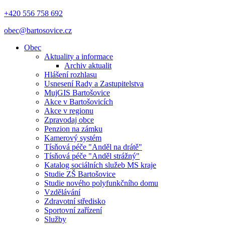
+420 556 758 692
obec@bartosovice.cz
Obec
Aktuality a informace
Archiv aktualit
Hlášení rozhlasu
Usnesení Rady a Zastupitelstva
MujGIS Bartošovice
Akce v Bartošovicích
Akce v regionu
Zpravodaj obce
Penzion na zámku
Kamerový systém
Tísňová péče "Anděl na drátě"
Tísňová péče "Anděl strážný"
Katalog sociálních služeb MS kraje
Studie ZŠ Bartošovice
Studie nového polyfunkčního domu
Vzdělávání
Zdravotní středisko
Sportovní zařízení
Služby