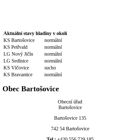
Aktuální stavy hladiny v okolí
KS Bartošovice
normální
KS Petřvald
normální
LG Nový Jičín
normální
LG Sedlnice
normální
KS Vlčovice
sucho
KS Bravantice
normální
Obec Bartošovice
Obecní úřad
Bartošovice
Bartošovice 135
742 54 Bartošovice
Tel.:
+420 556 729 185