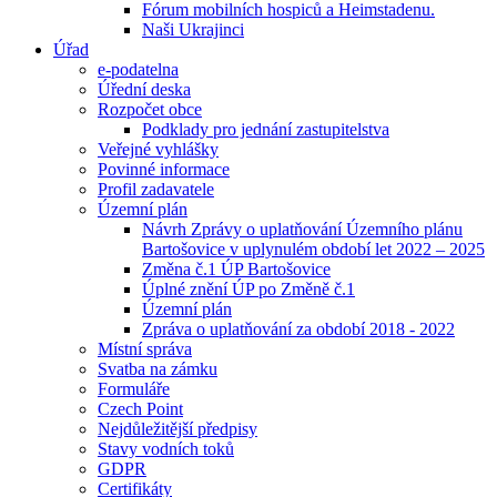
Fórum mobilních hospiců a Heimstadenu.
Naši Ukrajinci
Úřad
e-podatelna
Úřední deska
Rozpočet obce
Podklady pro jednání zastupitelstva
Veřejné vyhlášky
Povinné informace
Profil zadavatele
Územní plán
Návrh Zprávy o uplatňování Územního plánu
Bartošovice v uplynulém období let 2022 – 2025
Změna č.1 ÚP Bartošovice
Úplné znění ÚP po Změně č.1
Územní plán
Zpráva o uplatňování za období 2018 - 2022
Místní správa
Svatba na zámku
Formuláře
Czech Point
Nejdůležitější předpisy
Stavy vodních toků
GDPR
Certifikáty