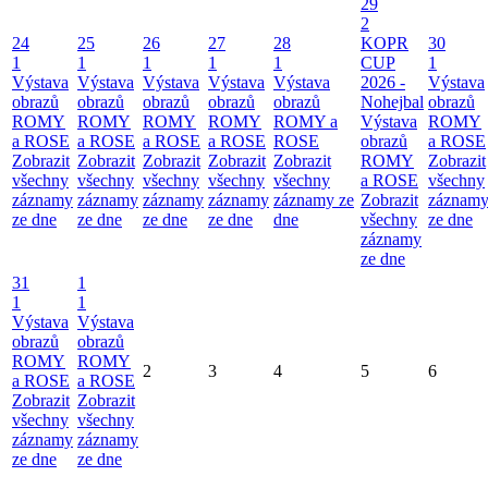
29
2
24
25
26
27
28
KOPR
30
1
1
1
1
1
CUP
1
Výstava
Výstava
Výstava
Výstava
Výstava
2026 -
Výstava
obrazů
obrazů
obrazů
obrazů
obrazů
Nohejbal
obrazů
ROMY
ROMY
ROMY
ROMY
ROMY a
Výstava
ROMY
a ROSE
a ROSE
a ROSE
a ROSE
ROSE
obrazů
a ROSE
Zobrazit
Zobrazit
Zobrazit
Zobrazit
Zobrazit
ROMY
Zobrazit
všechny
všechny
všechny
všechny
všechny
a ROSE
všechny
záznamy
záznamy
záznamy
záznamy
záznamy ze
Zobrazit
záznam
ze dne
ze dne
ze dne
ze dne
dne
všechny
ze dne
záznamy
ze dne
31
1
1
1
Výstava
Výstava
obrazů
obrazů
ROMY
ROMY
2
3
4
5
6
a ROSE
a ROSE
Zobrazit
Zobrazit
všechny
všechny
záznamy
záznamy
ze dne
ze dne