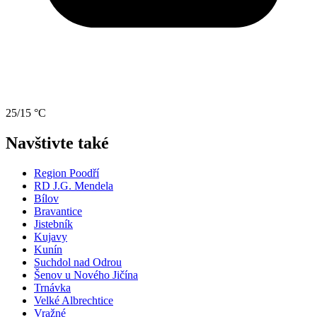
25/15 °C
Navštivte také
Region Poodří
RD J.G. Mendela
Bílov
Bravantice
Jistebník
Kujavy
Kunín
Suchdol nad Odrou
Šenov u Nového Jičína
Trnávka
Velké Albrechtice
Vražné