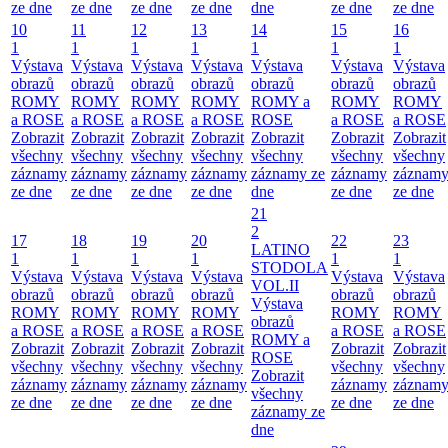
ze dne
ze dne
ze dne
ze dne
dne
ze dne
ze dne
10
11
12
13
14
15
16
1
1
1
1
1
1
1
Výstava
Výstava
Výstava
Výstava
Výstava
Výstava
Výstava
obrazů
obrazů
obrazů
obrazů
obrazů
obrazů
obrazů
ROMY
ROMY
ROMY
ROMY
ROMY a
ROMY
ROMY
a ROSE
a ROSE
a ROSE
a ROSE
ROSE
a ROSE
a ROSE
Zobrazit
Zobrazit
Zobrazit
Zobrazit
Zobrazit
Zobrazit
Zobrazit
všechny
všechny
všechny
všechny
všechny
všechny
všechny
záznamy
záznamy
záznamy
záznamy
záznamy ze
záznamy
záznam
ze dne
ze dne
ze dne
ze dne
dne
ze dne
ze dne
21
2
17
18
19
20
22
23
LATINO
1
1
1
1
1
1
STODOLA
Výstava
Výstava
Výstava
Výstava
Výstava
Výstava
VOL.II
obrazů
obrazů
obrazů
obrazů
obrazů
obrazů
Výstava
ROMY
ROMY
ROMY
ROMY
ROMY
ROMY
obrazů
a ROSE
a ROSE
a ROSE
a ROSE
a ROSE
a ROSE
ROMY a
Zobrazit
Zobrazit
Zobrazit
Zobrazit
Zobrazit
Zobrazit
ROSE
všechny
všechny
všechny
všechny
všechny
všechny
Zobrazit
záznamy
záznamy
záznamy
záznamy
záznamy
záznam
všechny
ze dne
ze dne
ze dne
ze dne
ze dne
ze dne
záznamy ze
dne