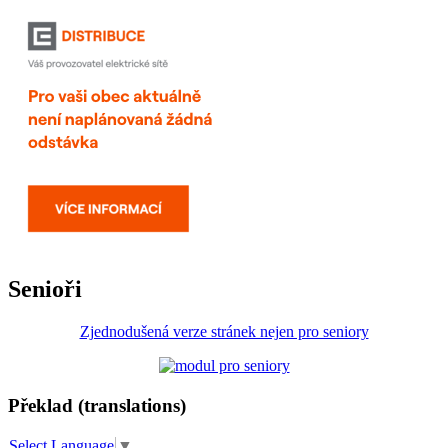
Senioři
Zjednodušená verze stránek nejen pro seniory
Překlad (translations)
Select Language
▼