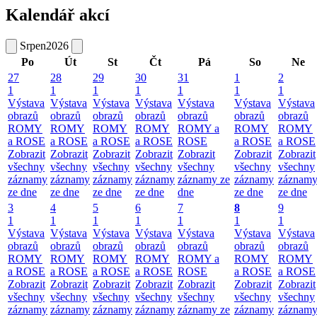
Kalendář akcí
Srpen
2026
Po
Út
St
Čt
Pá
So
Ne
27
28
29
30
31
1
2
1
1
1
1
1
1
1
Výstava
Výstava
Výstava
Výstava
Výstava
Výstava
Výstava
obrazů
obrazů
obrazů
obrazů
obrazů
obrazů
obrazů
ROMY
ROMY
ROMY
ROMY
ROMY a
ROMY
ROMY
a ROSE
a ROSE
a ROSE
a ROSE
ROSE
a ROSE
a ROSE
Zobrazit
Zobrazit
Zobrazit
Zobrazit
Zobrazit
Zobrazit
Zobrazit
všechny
všechny
všechny
všechny
všechny
všechny
všechny
záznamy
záznamy
záznamy
záznamy
záznamy ze
záznamy
záznam
ze dne
ze dne
ze dne
ze dne
dne
ze dne
ze dne
3
4
5
6
7
8
9
1
1
1
1
1
1
1
Výstava
Výstava
Výstava
Výstava
Výstava
Výstava
Výstava
obrazů
obrazů
obrazů
obrazů
obrazů
obrazů
obrazů
ROMY
ROMY
ROMY
ROMY
ROMY a
ROMY
ROMY
a ROSE
a ROSE
a ROSE
a ROSE
ROSE
a ROSE
a ROSE
Zobrazit
Zobrazit
Zobrazit
Zobrazit
Zobrazit
Zobrazit
Zobrazit
všechny
všechny
všechny
všechny
všechny
všechny
všechny
záznamy
záznamy
záznamy
záznamy
záznamy ze
záznamy
záznam