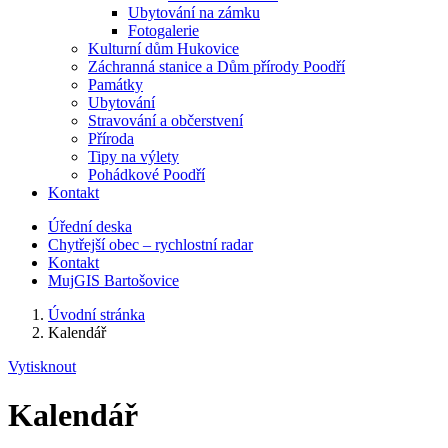
Ubytování na zámku
Fotogalerie
Kulturní dům Hukovice
Záchranná stanice a Dům přírody Poodří
Památky
Ubytování
Stravování a občerstvení
Příroda
Tipy na výlety
Pohádkové Poodří
Kontakt
Úřední deska
Chytřejší obec – rychlostní radar
Kontakt
MujGIS Bartošovice
Úvodní stránka
Kalendář
Vytisknout
Kalendář