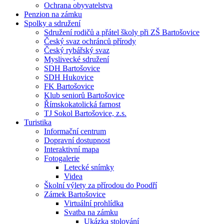
Ochrana obyvatelstva
Penzion na zámku
Spolky a sdružení
Sdružení rodičů a přátel školy při ZŠ Bartošovice
Český svaz ochránců přírody
Český rybářský svaz
Myslivecké sdružení
SDH Bartošovice
SDH Hukovice
FK Bartošovice
Klub seniorů Bartošovice
Římskokatolická farnost
TJ Sokol Bartošovice, z.s.
Turistika
Informační centrum
Dopravní dostupnost
Interaktivní mapa
Fotogalerie
Letecké snímky
Videa
Školní výlety za přírodou do Poodří
Zámek Bartošovice
Virtuální prohlídka
Svatba na zámku
Ukázka stolování