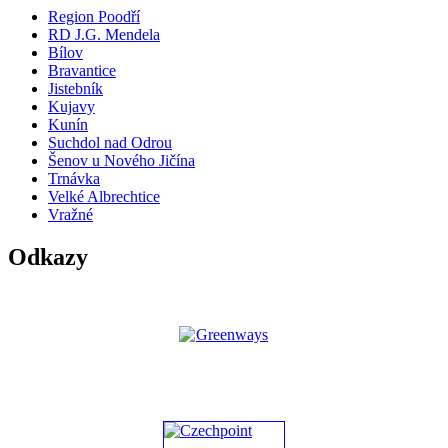
Region Poodří
RD J.G. Mendela
Bílov
Bravantice
Jistebník
Kujavy
Kunín
Suchdol nad Odrou
Šenov u Nového Jičína
Trnávka
Velké Albrechtice
Vražné
Odkazy