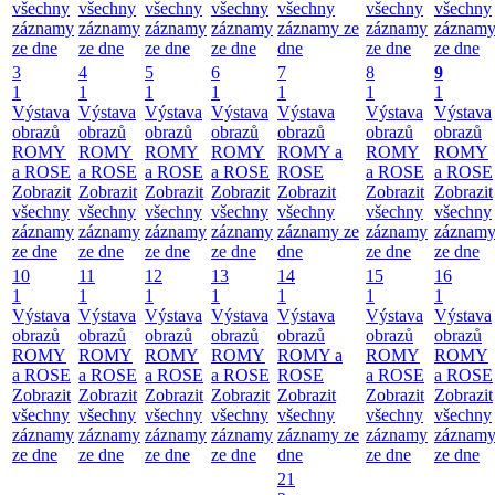
všechny
všechny
všechny
všechny
všechny
všechny
všechny
záznamy
záznamy
záznamy
záznamy
záznamy ze
záznamy
záznam
ze dne
ze dne
ze dne
ze dne
dne
ze dne
ze dne
3
4
5
6
7
8
9
1
1
1
1
1
1
1
Výstava
Výstava
Výstava
Výstava
Výstava
Výstava
Výstava
obrazů
obrazů
obrazů
obrazů
obrazů
obrazů
obrazů
ROMY
ROMY
ROMY
ROMY
ROMY a
ROMY
ROMY
a ROSE
a ROSE
a ROSE
a ROSE
ROSE
a ROSE
a ROSE
Zobrazit
Zobrazit
Zobrazit
Zobrazit
Zobrazit
Zobrazit
Zobrazit
všechny
všechny
všechny
všechny
všechny
všechny
všechny
záznamy
záznamy
záznamy
záznamy
záznamy ze
záznamy
záznam
ze dne
ze dne
ze dne
ze dne
dne
ze dne
ze dne
10
11
12
13
14
15
16
1
1
1
1
1
1
1
Výstava
Výstava
Výstava
Výstava
Výstava
Výstava
Výstava
obrazů
obrazů
obrazů
obrazů
obrazů
obrazů
obrazů
ROMY
ROMY
ROMY
ROMY
ROMY a
ROMY
ROMY
a ROSE
a ROSE
a ROSE
a ROSE
ROSE
a ROSE
a ROSE
Zobrazit
Zobrazit
Zobrazit
Zobrazit
Zobrazit
Zobrazit
Zobrazit
všechny
všechny
všechny
všechny
všechny
všechny
všechny
záznamy
záznamy
záznamy
záznamy
záznamy ze
záznamy
záznam
ze dne
ze dne
ze dne
ze dne
dne
ze dne
ze dne
21