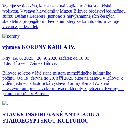
Vydejte se do světa, kde se setkává logika, trpělivost a lidská
tvořivost. Výstava hlavolamů v Muzeu Bílovec představí jedinečnou
sbírku Dušana Lederera, jednoho z nejvýznamnějších českých
sběratelů a propagátorů hlavolamů, který se tomuto oboru věnuje
více než padesát let.
výstava KORUNY KARLA IV.
Kdy:
19. 6. 2026 - 20. 9. 2026 začátek od 10:00
Kde:
Bílovec - Zámek Bílovec
Bílovec se letos v létě stane místem mimořádného kulturního
počinu. Od 19. června do 20. září 2026 bude na zámku v Bílovci k
vidění jedinečná historická výstava Koruny Karla IV., která
návštěvníkům představí korunovační klenoty z pěti zemí Evropy na
jednom místě – v Bílovci.
STAVBY INSPIROVANÉ ANTICKOU A
STAROEGYPTSKOU KULTUROU