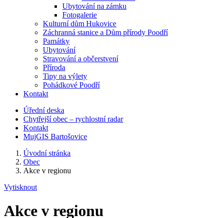
Ubytování na zámku
Fotogalerie
Kulturní dům Hukovice
Záchranná stanice a Dům přírody Poodří
Památky
Ubytování
Stravování a občerstvení
Příroda
Tipy na výlety
Pohádkové Poodří
Kontakt
Úřední deska
Chytřejší obec – rychlostní radar
Kontakt
MujGIS Bartošovice
Úvodní stránka
Obec
Akce v regionu
Vytisknout
Akce v regionu