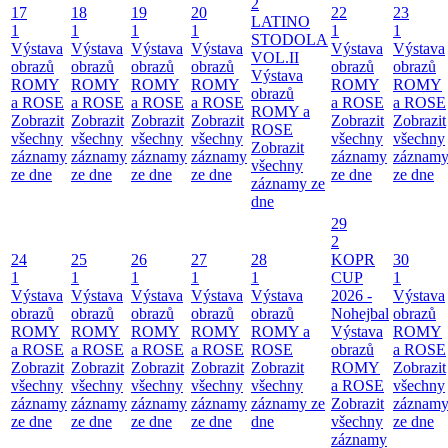
2
17
18
19
20
22
23
LATINO
1
1
1
1
1
1
STODOLA
Výstava
Výstava
Výstava
Výstava
Výstava
Výstava
VOL.II
obrazů
obrazů
obrazů
obrazů
obrazů
obrazů
Výstava
ROMY
ROMY
ROMY
ROMY
ROMY
ROMY
obrazů
a ROSE
a ROSE
a ROSE
a ROSE
a ROSE
a ROSE
ROMY a
Zobrazit
Zobrazit
Zobrazit
Zobrazit
Zobrazit
Zobrazit
ROSE
všechny
všechny
všechny
všechny
všechny
všechny
Zobrazit
záznamy
záznamy
záznamy
záznamy
záznamy
záznam
všechny
ze dne
ze dne
ze dne
ze dne
ze dne
ze dne
záznamy ze
dne
29
2
24
25
26
27
28
KOPR
30
1
1
1
1
1
CUP
1
Výstava
Výstava
Výstava
Výstava
Výstava
2026 -
Výstava
obrazů
obrazů
obrazů
obrazů
obrazů
Nohejbal
obrazů
ROMY
ROMY
ROMY
ROMY
ROMY a
Výstava
ROMY
a ROSE
a ROSE
a ROSE
a ROSE
ROSE
obrazů
a ROSE
Zobrazit
Zobrazit
Zobrazit
Zobrazit
Zobrazit
ROMY
Zobrazit
všechny
všechny
všechny
všechny
všechny
a ROSE
všechny
záznamy
záznamy
záznamy
záznamy
záznamy ze
Zobrazit
záznam
ze dne
ze dne
ze dne
ze dne
dne
všechny
ze dne
záznamy