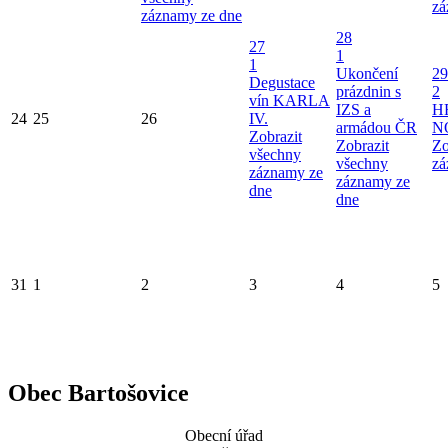
zá
záznamy ze dne
28
27
1
1
Ukončení
29
Degustace
prázdnin s
2
vín KARLA
IZS a
H
24
25
26
IV.
armádou ČR
N
Zobrazit
Zobrazit
Zo
všechny
všechny
zá
záznamy ze
záznamy ze
dne
dne
31
1
2
3
4
5
Obec Bartošovice
Obecní úřad