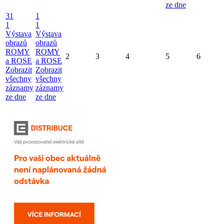
ze dne
31
1
1
1
Výstava
Výstava
obrazů
obrazů
ROMY
ROMY
2
3
4
5
6
a ROSE
a ROSE
Zobrazit
Zobrazit
všechny
všechny
záznamy
záznamy
ze dne
ze dne