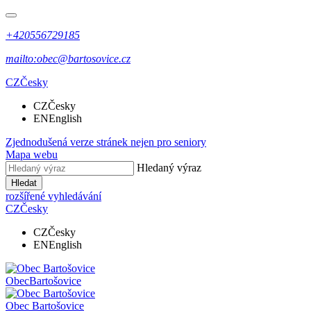
+420556729185
mailto:obec@bartosovice.cz
CZ
Česky
CZ
Česky
EN
English
Zjednodušená verze stránek nejen pro seniory
Mapa webu
Hledaný výraz
Hledat
rozšířené vyhledávání
CZ
Česky
CZ
Česky
EN
English
Obec
Bartošovice
Obec
Bartošovice