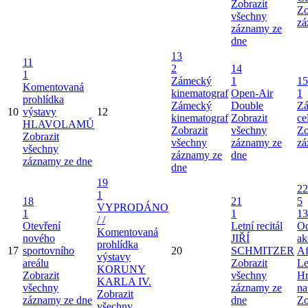
Zobrazit
Zo
všechny
zá
záznamy ze
dne
13
11
2
14
1
Zámecký
1
15
Komentovaná
kinematograf
Open-Air
1
prohlídka
Zámecký
Double
Zá
10
výstavy
12
kinematograf
Zobrazit
ce
HLAVOLAMŮ
Zobrazit
všechny
Zo
Zobrazit
všechny
záznamy ze
zá
všechny
záznamy ze
dne
záznamy ze dne
dne
19
22
1
18
21
5
VYPRODÁNO
1
1
13
/ /
Otevření
Letní recitál
Od
Komentovaná
nového
JIŘÍ
ak
prohlídka
17
sportovního
20
SCHMITZER
Af
výstavy
areálu
Zobrazit
Le
KORUNY
Zobrazit
všechny
Hr
KARLA IV.
všechny
záznamy ze
na
Zobrazit
záznamy ze dne
dne
Zo
všechny