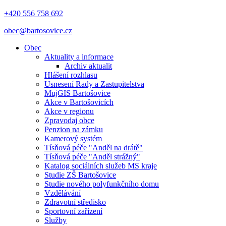
+420 556 758 692
obec@bartosovice.cz
Obec
Aktuality a informace
Archiv aktualit
Hlášení rozhlasu
Usnesení Rady a Zastupitelstva
MujGIS Bartošovice
Akce v Bartošovicích
Akce v regionu
Zpravodaj obce
Penzion na zámku
Kamerový systém
Tísňová péče "Anděl na drátě"
Tísňová péče "Anděl strážný"
Katalog sociálních služeb MS kraje
Studie ZŠ Bartošovice
Studie nového polyfunkčního domu
Vzdělávání
Zdravotní středisko
Sportovní zařízení
Služby