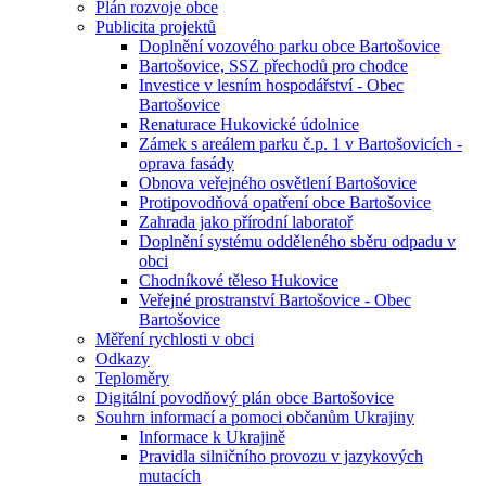
Plán rozvoje obce
Publicita projektů
Doplnění vozového parku obce Bartošovice
Bartošovice, SSZ přechodů pro chodce
Investice v lesním hospodářství - Obec
Bartošovice
Renaturace Hukovické údolnice
Zámek s areálem parku č.p. 1 v Bartošovicích -
oprava fasády
Obnova veřejného osvětlení Bartošovice
Protipovodňová opatření obce Bartošovice
Zahrada jako přírodní laboratoř
Doplnění systému odděleného sběru odpadu v
obci
Chodníkové těleso Hukovice
Veřejné prostranství Bartošovice - Obec
Bartošovice
Měření rychlosti v obci
Odkazy
Teploměry
Digitální povodňový plán obce Bartošovice
Souhrn informací a pomoci občanům Ukrajiny
Informace k Ukrajině
Pravidla silničního provozu v jazykových
mutacích