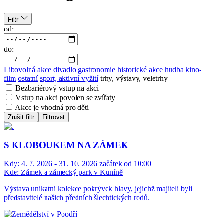
Filtr
od:
do:
Libovolná akce
divadlo
gastronomie
historické akce
hudba
kino-
film
ostatní
sport, aktivní vyžití
trhy, výstavy, veletrhy
Bezbariérový vstup na akci
Vstup na akci povolen se zvířaty
Akce je vhodná pro děti
Zrušit filtr
Filtrovat
S KLOBOUKEM NA ZÁMEK
Kdy:
4. 7. 2026 - 31. 10. 2026 začátek od 10:00
Kde:
Zámek a zámecký park v Kuníně
Výstava unikátní kolekce pokrývek hlavy, jejichž majiteli byli
představitelé našich předních šlechtických rodů.