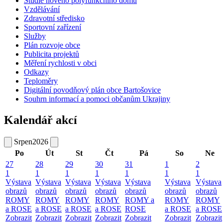
Studie nového polyfunkčního domu
Vzdělávání
Zdravotní středisko
Sportovní zařízení
Služby
Plán rozvoje obce
Publicita projektů
Měření rychlosti v obci
Odkazy
Teploměry
Digitální povodňový plán obce Bartošovice
Souhrn informací a pomoci občanům Ukrajiny
Kalendář akcí
Srpen
2026
Po
Út
St
Čt
Pá
So
Ne
27
28
29
30
31
1
2
1
1
1
1
1
1
1
Výstava
Výstava
Výstava
Výstava
Výstava
Výstava
Výstava
obrazů
obrazů
obrazů
obrazů
obrazů
obrazů
obrazů
ROMY
ROMY
ROMY
ROMY
ROMY a
ROMY
ROMY
a ROSE
a ROSE
a ROSE
a ROSE
ROSE
a ROSE
a ROSE
Zobrazit
Zobrazit
Zobrazit
Zobrazit
Zobrazit
Zobrazit
Zobrazit