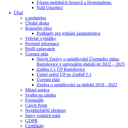
Fórum mobilních hospiců a Heimstadenu.
Naši Ukrajinci
Úřad
e-podatelna
Úřední deska
Rozpočet obce
Podklady pro jednání zastupitelstva
Veřejné vyhlášky
Povinné informace
Profil zadavatele
Územní plán
Návrh Zprávy o uplatňování Územního plánu
Bartošovice v uplynulém období let 2022 – 2025
Změna č.1 ÚP Bartošovice
Úplné znění ÚP po Změně č.1
Územní plán
Zpráva o uplatňování za období 2018 - 2022
Místní správa
Svatba na zámku
Formuláře
Czech Point
Nejdůležitější předpisy
Stavy vodních toků
GDPR
Certifikáty