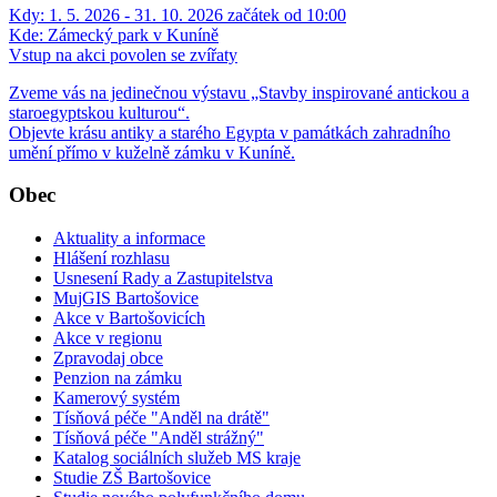
Kdy:
1. 5. 2026 - 31. 10. 2026 začátek od 10:00
Kde:
Zámecký park v Kuníně
Vstup na akci povolen se zvířaty
Zveme vás na jedinečnou výstavu „Stavby inspirované antickou a
staroegyptskou kulturou“.
Objevte krásu antiky a starého Egypta v památkách zahradního
umění přímo v kuželně zámku v Kuníně.
Obec
Aktuality a informace
Hlášení rozhlasu
Usnesení Rady a Zastupitelstva
MujGIS Bartošovice
Akce v Bartošovicích
Akce v regionu
Zpravodaj obce
Penzion na zámku
Kamerový systém
Tísňová péče "Anděl na drátě"
Tísňová péče "Anděl strážný"
Katalog sociálních služeb MS kraje
Studie ZŠ Bartošovice