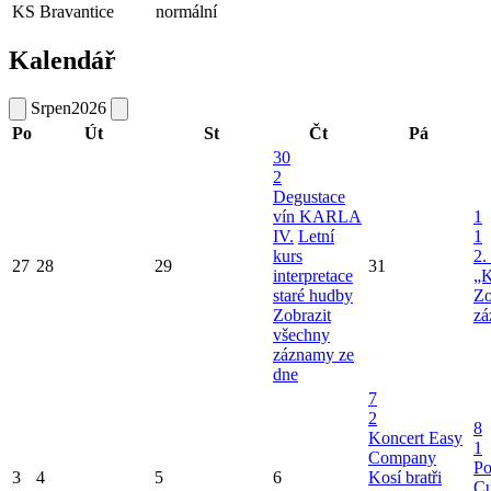
KS Bravantice
normální
Kalendář
Srpen
2026
Po
Út
St
Čt
Pá
30
2
Degustace
vín KARLA
1
IV.
Letní
1
kurs
2.
27
28
29
31
interpretace
„K
staré hudby
Zo
Zobrazit
zá
všechny
záznamy ze
dne
7
2
8
Koncert Easy
1
Company
Po
3
4
5
6
Kosí bratři
Cu