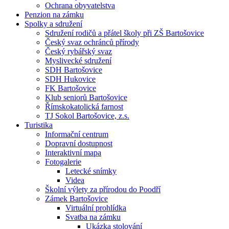
Ochrana obyvatelstva
Penzion na zámku
Spolky a sdružení
Sdružení rodičů a přátel školy při ZŠ Bartošovice
Český svaz ochránců přírody
Český rybářský svaz
Myslivecké sdružení
SDH Bartošovice
SDH Hukovice
FK Bartošovice
Klub seniorů Bartošovice
Římskokatolická farnost
TJ Sokol Bartošovice, z.s.
Turistika
Informační centrum
Dopravní dostupnost
Interaktivní mapa
Fotogalerie
Letecké snímky
Videa
Školní výlety za přírodou do Poodří
Zámek Bartošovice
Virtuální prohlídka
Svatba na zámku
Ukázka stolování