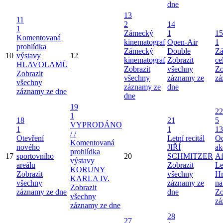
dne
13
11
2
14
1
Zámecký
1
15
Komentovaná
kinematograf
Open-Air
1
prohlídka
Zámecký
Double
Zá
10
výstavy
12
kinematograf
Zobrazit
ce
HLAVOLAMŮ
Zobrazit
všechny
Zo
Zobrazit
všechny
záznamy ze
zá
všechny
záznamy ze
dne
záznamy ze dne
dne
19
22
1
18
21
5
VYPRODÁNO
1
1
13
/ /
Otevření
Letní recitál
Od
Komentovaná
nového
JIŘÍ
ak
prohlídka
17
sportovního
20
SCHMITZER
Af
výstavy
areálu
Zobrazit
Le
KORUNY
Zobrazit
všechny
Hr
KARLA IV.
všechny
záznamy ze
na
Zobrazit
záznamy ze dne
dne
Zo
všechny
zá
záznamy ze dne
28
27