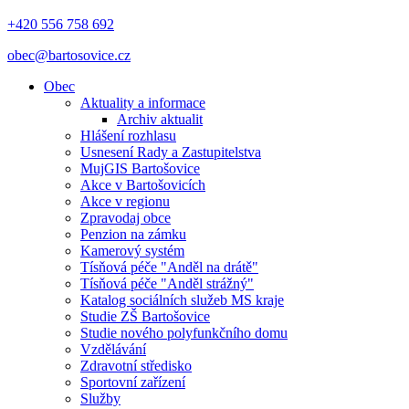
+420 556 758 692
obec@bartosovice.cz
Obec
Aktuality a informace
Archiv aktualit
Hlášení rozhlasu
Usnesení Rady a Zastupitelstva
MujGIS Bartošovice
Akce v Bartošovicích
Akce v regionu
Zpravodaj obce
Penzion na zámku
Kamerový systém
Tísňová péče "Anděl na drátě"
Tísňová péče "Anděl strážný"
Katalog sociálních služeb MS kraje
Studie ZŠ Bartošovice
Studie nového polyfunkčního domu
Vzdělávání
Zdravotní středisko
Sportovní zařízení
Služby