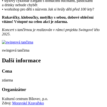
• stylový cyklobar Elegant s domácími buchtami, paštičkami
a drinky nebude chybět
• workshop pro děti s názvem
Jak si hrály děti před 100 lety
?
Rukavičky, kloboučky, motýlky s sebou, dobové oblečení
vítáno! Vstupné na celou akci je zdarma.
Koncert s tančírnou je realizován v rámci projektu Swingové léto
2025.
swingová tančirna
Další informace
Cena
zdarma
Organizátor
Kulturní centrum Bílovec, p.o.
Zdroj:
Moravské Kravařsko