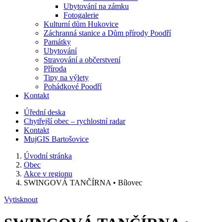
Ubytování na zámku
Fotogalerie
Kulturní dům Hukovice
Záchranná stanice a Dům přírody Poodří
Památky
Ubytování
Stravování a občerstvení
Příroda
Tipy na výlety
Pohádkové Poodří
Kontakt
Úřední deska
Chytřejší obec – rychlostní radar
Kontakt
MujGIS Bartošovice
Úvodní stránka
Obec
Akce v regionu
SWINGOVÁ TANČÍRNA • Bílovec
Vytisknout