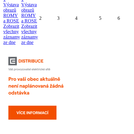
Výstava
Výstava
obrazů
obrazů
ROMY
ROMY
2
3
4
5
6
a ROSE
a ROSE
Zobrazit
Zobrazit
všechny
všechny
záznamy
záznamy
ze dne
ze dne