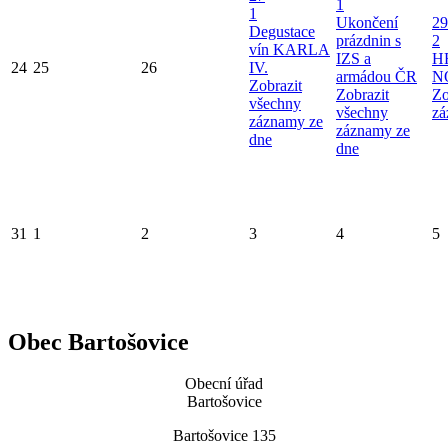
1
1
Ukončení
29
Degustace
prázdnin s
2
vín KARLA
IZS a
H
24
25
26
IV.
armádou ČR
N
Zobrazit
Zobrazit
Zo
všechny
všechny
zá
záznamy ze
záznamy ze
dne
dne
31
1
2
3
4
5
Obec Bartošovice
Obecní úřad
Bartošovice
Bartošovice 135