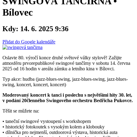
SWINGOVÁ TANČÍRNA •
Bílovec
Kdy:
14. 6. 2025 9:36
Přidat do Google kalendáře
Oslavte 80. výročí konce druhé světové války stylově! Zažijte
atmosféru prvorepublikové swingové tančírny v sobotu 14. června
2025 od 16 hodin v areálu zámku a letního kina v Bílovci.
Typ akce: hudba (jazz-blues-swing, jazz-blues-swing, jazz-blues-
swing, koncert, koncert, koncert)
Moderovaný koncert k tanci i poslechu s největšími hity 30. let,
v podání 20členného Swingového orchestru Bedřicha Pukovce.
Těšit se můžete na:
• taneční swingové vystoupení s workshopem
• historický fotokoutek s vysokým kolem a klobouky
• dílnička pro nejmenší, outdoorová výstava, historická auta