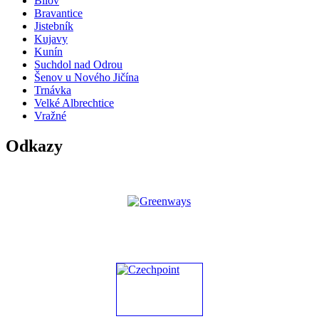
Bílov
Bravantice
Jistebník
Kujavy
Kunín
Suchdol nad Odrou
Šenov u Nového Jičína
Trnávka
Velké Albrechtice
Vražné
Odkazy