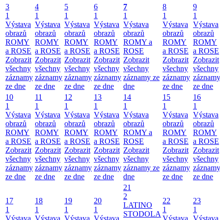
3
4
5
6
7
8
9
1
1
1
1
1
1
1
Výstava
Výstava
Výstava
Výstava
Výstava
Výstava
Výstava
obrazů
obrazů
obrazů
obrazů
obrazů
obrazů
obrazů
ROMY
ROMY
ROMY
ROMY
ROMY a
ROMY
ROMY
a ROSE
a ROSE
a ROSE
a ROSE
ROSE
a ROSE
a ROSE
Zobrazit
Zobrazit
Zobrazit
Zobrazit
Zobrazit
Zobrazit
Zobrazit
všechny
všechny
všechny
všechny
všechny
všechny
všechny
záznamy
záznamy
záznamy
záznamy
záznamy ze
záznamy
záznam
ze dne
ze dne
ze dne
ze dne
dne
ze dne
ze dne
10
11
12
13
14
15
16
1
1
1
1
1
1
1
Výstava
Výstava
Výstava
Výstava
Výstava
Výstava
Výstava
obrazů
obrazů
obrazů
obrazů
obrazů
obrazů
obrazů
ROMY
ROMY
ROMY
ROMY
ROMY a
ROMY
ROMY
a ROSE
a ROSE
a ROSE
a ROSE
ROSE
a ROSE
a ROSE
Zobrazit
Zobrazit
Zobrazit
Zobrazit
Zobrazit
Zobrazit
Zobrazit
všechny
všechny
všechny
všechny
všechny
všechny
všechny
záznamy
záznamy
záznamy
záznamy
záznamy ze
záznamy
záznam
ze dne
ze dne
ze dne
ze dne
dne
ze dne
ze dne
21
2
17
18
19
20
22
23
LATINO
1
1
1
1
1
1
STODOLA
Výstava
Výstava
Výstava
Výstava
Výstava
Výstava