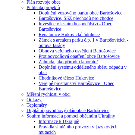
Plán rozvoje obce
Publicita projektů
Doplnění vozového parku obce Bartošovice
Bartošovice, SSZ přechodů pro chodce
Investice v lesním hospodářství - Obec
Bartošovice
Renaturace Hukovické údolnice
Zámek s areálem parku č.p. 1 v Bartošovicích -
oprava fasády
Obnova veřejného osvětlení Bartošovice
Protipovodňová opatření obce Bartošovice
Zahrada jako přírodní laboratoř
Doplnění systému odděleného sběru odpadu v
obci
Chodníkové těleso Hukovice
Veřejné prostranství Bartošovice - Obec
Bartošovice
Měření rychlosti v obci
Odkazy
Teploměry
Digitální povodňový plán obce Bartošovice
Souhrn informací a pomoci občanům Ukrajiny
Informace k Ukrajině
Pravidla silničního provozu v jazykových
mutacích