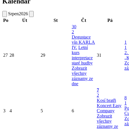
Kalendář
Srpen
2026
Po
Út
St
Čt
Pá
30
2
Degustace
vín KARLA
1
IV.
Letní
1
kurs
2.
27
28
29
31
interpretace
„K
staré hudby
Zo
Zobrazit
zá
všechny
záznamy ze
dne
7
2
8
Kosí bratři
1
Koncert Easy
Po
3
4
5
6
Company
Cu
Zobrazit
Zo
všechny
zá
záznamy ze