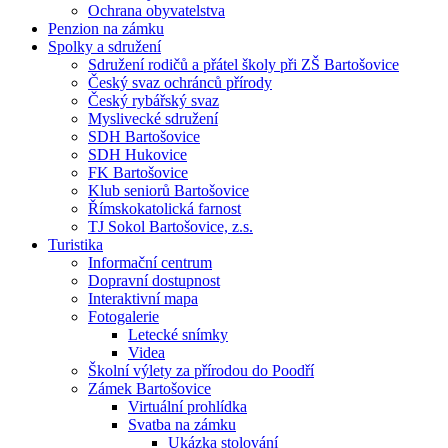
Ochrana obyvatelstva
Penzion na zámku
Spolky a sdružení
Sdružení rodičů a přátel školy při ZŠ Bartošovice
Český svaz ochránců přírody
Český rybářský svaz
Myslivecké sdružení
SDH Bartošovice
SDH Hukovice
FK Bartošovice
Klub seniorů Bartošovice
Římskokatolická farnost
TJ Sokol Bartošovice, z.s.
Turistika
Informační centrum
Dopravní dostupnost
Interaktivní mapa
Fotogalerie
Letecké snímky
Videa
Školní výlety za přírodou do Poodří
Zámek Bartošovice
Virtuální prohlídka
Svatba na zámku
Ukázka stolování