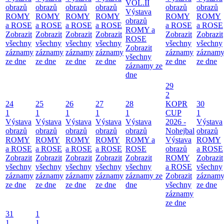
VOL.II
obrazů
obrazů
obrazů
obrazů
obrazů
obrazů
Výstava
ROMY
ROMY
ROMY
ROMY
ROMY
ROMY
obrazů
a ROSE
a ROSE
a ROSE
a ROSE
a ROSE
a ROSE
ROMY a
Zobrazit
Zobrazit
Zobrazit
Zobrazit
Zobrazit
Zobrazit
ROSE
všechny
všechny
všechny
všechny
všechny
všechny
Zobrazit
záznamy
záznamy
záznamy
záznamy
záznamy
záznam
všechny
ze dne
ze dne
ze dne
ze dne
ze dne
ze dne
záznamy ze
dne
29
2
24
25
26
27
28
KOPR
30
1
1
1
1
1
CUP
1
Výstava
Výstava
Výstava
Výstava
Výstava
2026 -
Výstava
obrazů
obrazů
obrazů
obrazů
obrazů
Nohejbal
obrazů
ROMY
ROMY
ROMY
ROMY
ROMY a
Výstava
ROMY
a ROSE
a ROSE
a ROSE
a ROSE
ROSE
obrazů
a ROSE
Zobrazit
Zobrazit
Zobrazit
Zobrazit
Zobrazit
ROMY
Zobrazit
všechny
všechny
všechny
všechny
všechny
a ROSE
všechny
záznamy
záznamy
záznamy
záznamy
záznamy ze
Zobrazit
záznam
ze dne
ze dne
ze dne
ze dne
dne
všechny
ze dne
záznamy
ze dne
31
1
1
1