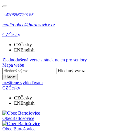
+420556729185
mailto:obec@bartosovice.cz
CZ
Česky
CZ
Česky
EN
English
Zjednodušená verze stránek nejen pro seniory
Mapa webu
Hledaný výraz
Hledat
rozšířené vyhledávání
CZ
Česky
CZ
Česky
EN
English
Obec
Bartošovice
Obec
Bartošovice