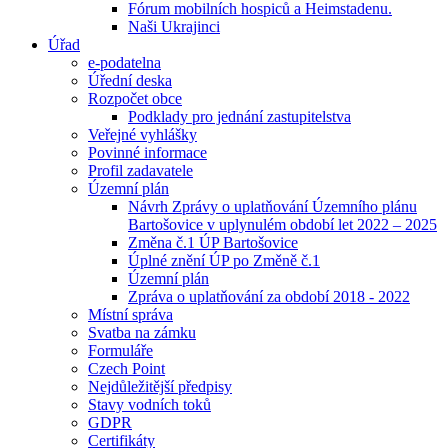
Fórum mobilních hospiců a Heimstadenu.
Naši Ukrajinci
Úřad
e-podatelna
Úřední deska
Rozpočet obce
Podklady pro jednání zastupitelstva
Veřejné vyhlášky
Povinné informace
Profil zadavatele
Územní plán
Návrh Zprávy o uplatňování Územního plánu
Bartošovice v uplynulém období let 2022 – 2025
Změna č.1 ÚP Bartošovice
Úplné znění ÚP po Změně č.1
Územní plán
Zpráva o uplatňování za období 2018 - 2022
Místní správa
Svatba na zámku
Formuláře
Czech Point
Nejdůležitější předpisy
Stavy vodních toků
GDPR
Certifikáty