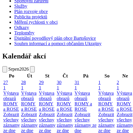
Sportovní zařízení
Služby
Plán rozvoje obce
Publicita projektů
Měření rychlosti v obci
Odkazy
Teploměry
Digitální povodňový plán obce Bartošovice
Souhrn informací a pomoci občanům Ukrajiny
Kalendář akcí
Srpen
2026
Po
Út
St
Čt
Pá
So
Ne
27
28
29
30
31
1
2
1
1
1
1
1
1
1
Výstava
Výstava
Výstava
Výstava
Výstava
Výstava
Výstava
obrazů
obrazů
obrazů
obrazů
obrazů
obrazů
obrazů
ROMY
ROMY
ROMY
ROMY
ROMY a
ROMY
ROMY
a ROSE
a ROSE
a ROSE
a ROSE
ROSE
a ROSE
a ROSE
Zobrazit
Zobrazit
Zobrazit
Zobrazit
Zobrazit
Zobrazit
Zobrazit
všechny
všechny
všechny
všechny
všechny
všechny
všechny
záznamy
záznamy
záznamy
záznamy
záznamy ze
záznamy
záznam
ze dne
ze dne
ze dne
ze dne
dne
ze dne
ze dne