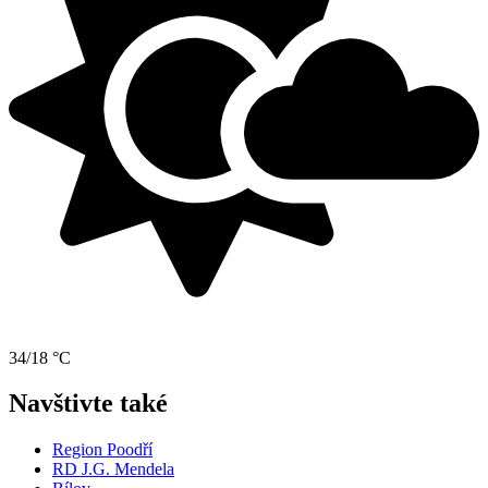
34/18 °C
Navštivte také
Region Poodří
RD J.G. Mendela