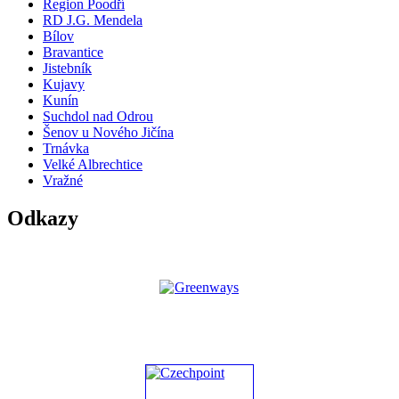
Region Poodří
RD J.G. Mendela
Bílov
Bravantice
Jistebník
Kujavy
Kunín
Suchdol nad Odrou
Šenov u Nového Jičína
Trnávka
Velké Albrechtice
Vražné
Odkazy