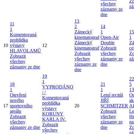
Zo
všechny
zá
záznamy ze
dne
13
11
2
14
1
Zámecký
1
15
Komentovaná
kinematograf
Open-Air
1
prohlídka
Zámecký
Double
Zá
10
výstavy
12
kinematograf
Zobrazit
ce
HLAVOLAMŮ
Zobrazit
všechny
Zo
Zobrazit
všechny
záznamy ze
zá
všechny
záznamy ze
dne
záznamy ze dne
dne
19
22
1
18
21
5
VYPRODÁNO
1
1
13
/ /
Otevření
Letní recitál
Od
Komentovaná
nového
JIŘÍ
ak
prohlídka
17
sportovního
20
SCHMITZER
Af
výstavy
areálu
Zobrazit
Le
KORUNY
Zobrazit
všechny
Hr
KARLA IV.
všechny
záznamy ze
na
Zobrazit
záznamy ze dne
dne
Zo
všechny
zá