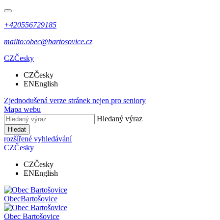
+420556729185
mailto:obec@bartosovice.cz
CZ
Česky
CZ
Česky
EN
English
Zjednodušená verze stránek nejen pro seniory
Mapa webu
Hledaný výraz
Hledat
rozšířené vyhledávání
CZ
Česky
CZ
Česky
EN
English
Obec
Bartošovice
Obec
Bartošovice