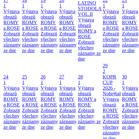
17
18
19
20
22
23
LATINO
1
1
1
1
1
1
STODOLA
Výstava
Výstava
Výstava
Výstava
Výstava
Výstava
VOL.II
obrazů
obrazů
obrazů
obrazů
obrazů
obrazů
Výstava
ROMY
ROMY
ROMY
ROMY
ROMY
ROMY
obrazů
a ROSE
a ROSE
a ROSE
a ROSE
a ROSE
a ROSE
ROMY a
Zobrazit
Zobrazit
Zobrazit
Zobrazit
Zobrazit
Zobrazit
ROSE
všechny
všechny
všechny
všechny
všechny
všechny
Zobrazit
záznamy
záznamy
záznamy
záznamy
záznamy
záznam
všechny
ze dne
ze dne
ze dne
ze dne
ze dne
ze dne
záznamy ze
dne
29
2
24
25
26
27
28
KOPR
30
1
1
1
1
1
CUP
1
Výstava
Výstava
Výstava
Výstava
Výstava
2026 -
Výstava
obrazů
obrazů
obrazů
obrazů
obrazů
Nohejbal
obrazů
ROMY
ROMY
ROMY
ROMY
ROMY a
Výstava
ROMY
a ROSE
a ROSE
a ROSE
a ROSE
ROSE
obrazů
a ROSE
Zobrazit
Zobrazit
Zobrazit
Zobrazit
Zobrazit
ROMY
Zobrazit
všechny
všechny
všechny
všechny
všechny
a ROSE
všechny
záznamy
záznamy
záznamy
záznamy
záznamy ze
Zobrazit
záznam
ze dne
ze dne
ze dne
ze dne
dne
všechny
ze dne
záznamy
ze dne