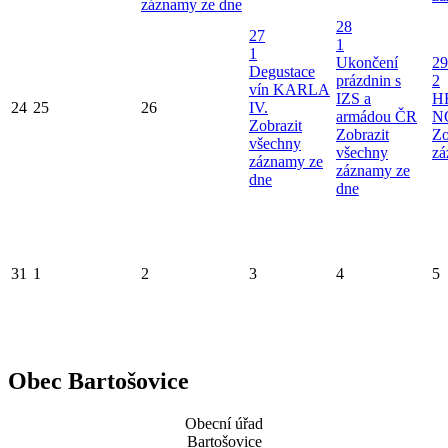
záznamy ze dne
28
27
1
1
Ukončení
29
Degustace
prázdnin s
2
vín KARLA
IZS a
H
24
25
26
IV.
armádou ČR
N
Zobrazit
Zobrazit
Zo
všechny
všechny
zá
záznamy ze
záznamy ze
dne
dne
31
1
2
3
4
5
Obec Bartošovice
Obecní úřad
Bartošovice