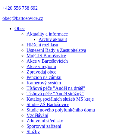
+420 556 758 692
obec@bartosovice.cz
Obec
Aktuality a informace
Archiv aktualit
Hlášení rozhlasu
Usnesení Rady a Zastupitelstva
MujGIS Bartošovice
Akce v Bartošovicích
Akce v regionu
Zpravodaj obce
Penzion na zámku
Kamerový systém
Tísňová péče "Anděl na drátě"
Tísňová péče "Anděl strážný"
Katalog sociálních služeb MS kraje
Studie ZŠ Bartošovice
Studie nového polyfunkčního domu
Vzdělávání
Zdravotní středisko
Sportovní zařízení
Služby