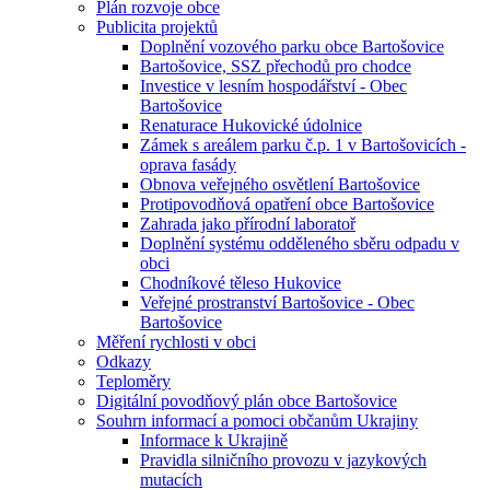
Plán rozvoje obce
Publicita projektů
Doplnění vozového parku obce Bartošovice
Bartošovice, SSZ přechodů pro chodce
Investice v lesním hospodářství - Obec
Bartošovice
Renaturace Hukovické údolnice
Zámek s areálem parku č.p. 1 v Bartošovicích -
oprava fasády
Obnova veřejného osvětlení Bartošovice
Protipovodňová opatření obce Bartošovice
Zahrada jako přírodní laboratoř
Doplnění systému odděleného sběru odpadu v
obci
Chodníkové těleso Hukovice
Veřejné prostranství Bartošovice - Obec
Bartošovice
Měření rychlosti v obci
Odkazy
Teploměry
Digitální povodňový plán obce Bartošovice
Souhrn informací a pomoci občanům Ukrajiny
Informace k Ukrajině
Pravidla silničního provozu v jazykových
mutacích