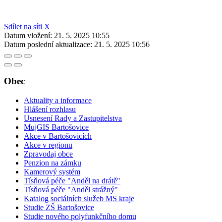
Sdílet na síti X
Datum vložení:
21. 5. 2025 10:55
Datum poslední aktualizace:
21. 5. 2025 10:56
Obec
Aktuality a informace
Hlášení rozhlasu
Usnesení Rady a Zastupitelstva
MujGIS Bartošovice
Akce v Bartošovicích
Akce v regionu
Zpravodaj obce
Penzion na zámku
Kamerový systém
Tísňová péče "Anděl na drátě"
Tísňová péče "Anděl strážný"
Katalog sociálních služeb MS kraje
Studie ZŠ Bartošovice
Studie nového polyfunkčního domu