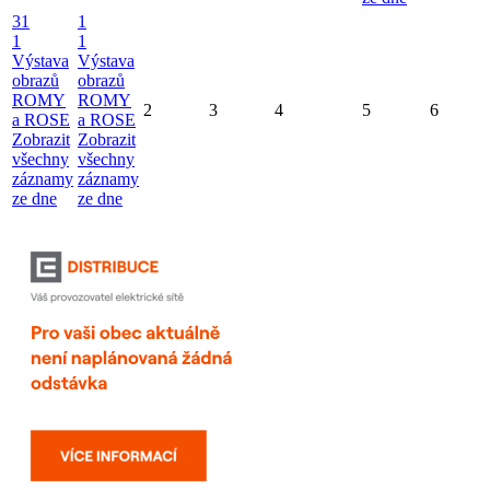
31
1
1
1
Výstava
Výstava
obrazů
obrazů
ROMY
ROMY
2
3
4
5
6
a ROSE
a ROSE
Zobrazit
Zobrazit
všechny
všechny
záznamy
záznamy
ze dne
ze dne