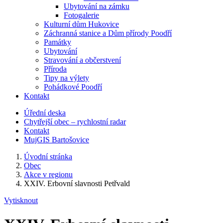
Ubytování na zámku
Fotogalerie
Kulturní dům Hukovice
Záchranná stanice a Dům přírody Poodří
Památky
Ubytování
Stravování a občerstvení
Příroda
Tipy na výlety
Pohádkové Poodří
Kontakt
Úřední deska
Chytřejší obec – rychlostní radar
Kontakt
MujGIS Bartošovice
Úvodní stránka
Obec
Akce v regionu
XXIV. Erbovní slavnosti Petřvald
Vytisknout