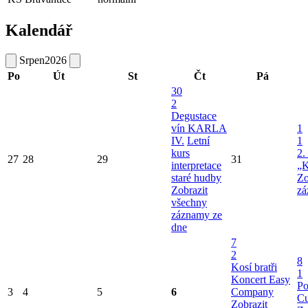
Kalendář
Srpen
2026
Po
Út
St
Čt
Pá
30
2
Degustace
vín KARLA
1
IV.
Letní
1
kurs
2.
27
28
29
31
interpretace
„K
staré hudby
Zo
Zobrazit
zá
všechny
záznamy ze
dne
7
2
8
Kosí bratři
1
Koncert Easy
Po
3
4
5
6
Company
Cu
Zobrazit