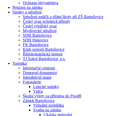
Ochrana obyvatelstva
Penzion na zámku
Spolky a sdružení
Sdružení rodičů a přátel školy při ZŠ Bartošovice
Český svaz ochránců přírody
Český rybářský svaz
Myslivecké sdružení
SDH Bartošovice
SDH Hukovice
FK Bartošovice
Klub seniorů Bartošovice
Římskokatolická farnost
TJ Sokol Bartošovice, z.s.
Turistika
Informační centrum
Dopravní dostupnost
Interaktivní mapa
Fotogalerie
Letecké snímky
Videa
Školní výlety za přírodou do Poodří
Zámek Bartošovice
Virtuální prohlídka
Svatba na zámku
Ukázka stolování