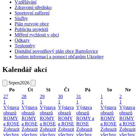
Vzdělávání
Zdravotní středisko
Sportovní zařízení
Služby
Plán rozvoje obce
Publicita projektů
Měření rychlosti v obci
Odkazy
Teploměry
Digitální povodňový plán obce Bartošovice
Souhrn informací a pomoci občanům Ukrajiny
Kalendář akcí
Srpen
2026
Po
Út
St
Čt
Pá
So
Ne
27
28
29
30
31
1
2
1
1
1
1
1
1
1
Výstava
Výstava
Výstava
Výstava
Výstava
Výstava
Výstava
obrazů
obrazů
obrazů
obrazů
obrazů
obrazů
obrazů
ROMY
ROMY
ROMY
ROMY
ROMY a
ROMY
ROMY
a ROSE
a ROSE
a ROSE
a ROSE
ROSE
a ROSE
a ROSE
Zobrazit
Zobrazit
Zobrazit
Zobrazit
Zobrazit
Zobrazit
Zobrazit
všechny
všechny
všechny
všechny
všechny
všechny
všechny