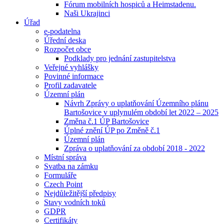
Fórum mobilních hospiců a Heimstadenu.
Naši Ukrajinci
Úřad
e-podatelna
Úřední deska
Rozpočet obce
Podklady pro jednání zastupitelstva
Veřejné vyhlášky
Povinné informace
Profil zadavatele
Územní plán
Návrh Zprávy o uplatňování Územního plánu
Bartošovice v uplynulém období let 2022 – 2025
Změna č.1 ÚP Bartošovice
Úplné znění ÚP po Změně č.1
Územní plán
Zpráva o uplatňování za období 2018 - 2022
Místní správa
Svatba na zámku
Formuláře
Czech Point
Nejdůležitější předpisy
Stavy vodních toků
GDPR
Certifikáty