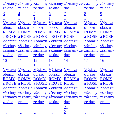
záznamy
záznamy
záznamy
záznamy
záznamy ze
záznamy
záznam
ze dne
ze dne
ze dne
ze dne
dne
ze dne
ze dne
3
4
5
6
7
8
9
1
1
1
1
1
1
1
Výstava
Výstava
Výstava
Výstava
Výstava
Výstava
Výstava
obrazů
obrazů
obrazů
obrazů
obrazů
obrazů
obrazů
ROMY
ROMY
ROMY
ROMY
ROMY a
ROMY
ROMY
a ROSE
a ROSE
a ROSE
a ROSE
ROSE
a ROSE
a ROSE
Zobrazit
Zobrazit
Zobrazit
Zobrazit
Zobrazit
Zobrazit
Zobrazit
všechny
všechny
všechny
všechny
všechny
všechny
všechny
záznamy
záznamy
záznamy
záznamy
záznamy ze
záznamy
záznam
ze dne
ze dne
ze dne
ze dne
dne
ze dne
ze dne
10
11
12
13
14
15
16
1
1
1
1
1
1
1
Výstava
Výstava
Výstava
Výstava
Výstava
Výstava
Výstava
obrazů
obrazů
obrazů
obrazů
obrazů
obrazů
obrazů
ROMY
ROMY
ROMY
ROMY
ROMY a
ROMY
ROMY
a ROSE
a ROSE
a ROSE
a ROSE
ROSE
a ROSE
a ROSE
Zobrazit
Zobrazit
Zobrazit
Zobrazit
Zobrazit
Zobrazit
Zobrazit
všechny
všechny
všechny
všechny
všechny
všechny
všechny
záznamy
záznamy
záznamy
záznamy
záznamy ze
záznamy
záznam
ze dne
ze dne
ze dne
ze dne
dne
ze dne
ze dne
21
2