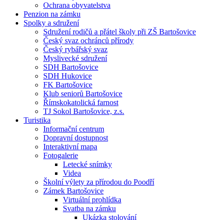
Ochrana obyvatelstva
Penzion na zámku
Spolky a sdružení
Sdružení rodičů a přátel školy při ZŠ Bartošovice
Český svaz ochránců přírody
Český rybářský svaz
Myslivecké sdružení
SDH Bartošovice
SDH Hukovice
FK Bartošovice
Klub seniorů Bartošovice
Římskokatolická farnost
TJ Sokol Bartošovice, z.s.
Turistika
Informační centrum
Dopravní dostupnost
Interaktivní mapa
Fotogalerie
Letecké snímky
Videa
Školní výlety za přírodou do Poodří
Zámek Bartošovice
Virtuální prohlídka
Svatba na zámku
Ukázka stolování