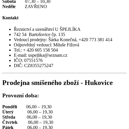
Sobota
07,30 – 10,30
Neděle
ZAVŘENO
Kontakt
Řeznictví a uzenářství U ŠPEJLÍKA
742 54 Bartošovice čp. 135
Vedoucí prodejny: Šárka Konečná, +420 773 381 414
Odpovědný vedoucí: Miluše Fižová
Tel.: + 420 605 158 504
E-mail: uspejlika@seznam.cz
IČO: 07551576
DIČ: CZ8355275247
Prodejna smíšeného zboží - Hukovice
Provozní doba:
Pondělí
06,00 – 19,30
Úterý
06,00 – 19,30
Středa
06,00 – 19,30
Čtvrtek
06,00 – 19,30
Pátek
06,00 – 19,30