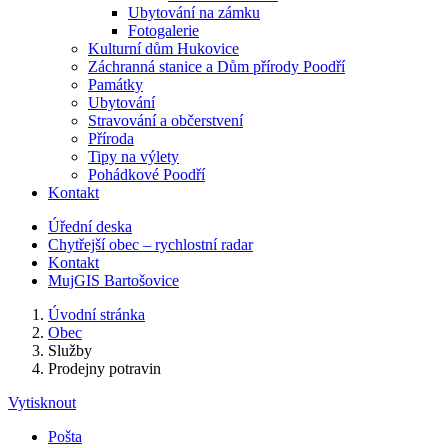
Ubytování na zámku
Fotogalerie
Kulturní dům Hukovice
Záchranná stanice a Dům přírody Poodří
Památky
Ubytování
Stravování a občerstvení
Příroda
Tipy na výlety
Pohádkové Poodří
Kontakt
Úřední deska
Chytřejší obec – rychlostní radar
Kontakt
MujGIS Bartošovice
Úvodní stránka
Obec
Služby
Prodejny potravin
Vytisknout
Pošta