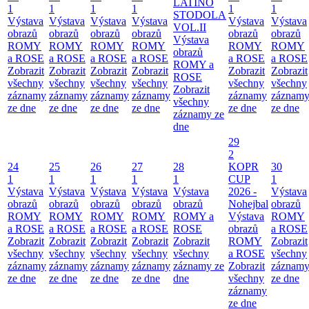
LATINO
1
1
1
1
1
1
STODOLA
Výstava
Výstava
Výstava
Výstava
Výstava
Výstava
VOL.II
obrazů
obrazů
obrazů
obrazů
obrazů
obrazů
Výstava
ROMY
ROMY
ROMY
ROMY
ROMY
ROMY
obrazů
a ROSE
a ROSE
a ROSE
a ROSE
a ROSE
a ROSE
ROMY a
Zobrazit
Zobrazit
Zobrazit
Zobrazit
Zobrazit
Zobrazit
ROSE
všechny
všechny
všechny
všechny
všechny
všechny
Zobrazit
záznamy
záznamy
záznamy
záznamy
záznamy
záznam
všechny
ze dne
ze dne
ze dne
ze dne
ze dne
ze dne
záznamy ze
dne
29
2
24
25
26
27
28
KOPR
30
1
1
1
1
1
CUP
1
Výstava
Výstava
Výstava
Výstava
Výstava
2026 -
Výstava
obrazů
obrazů
obrazů
obrazů
obrazů
Nohejbal
obrazů
ROMY
ROMY
ROMY
ROMY
ROMY a
Výstava
ROMY
a ROSE
a ROSE
a ROSE
a ROSE
ROSE
obrazů
a ROSE
Zobrazit
Zobrazit
Zobrazit
Zobrazit
Zobrazit
ROMY
Zobrazit
všechny
všechny
všechny
všechny
všechny
a ROSE
všechny
záznamy
záznamy
záznamy
záznamy
záznamy ze
Zobrazit
záznam
ze dne
ze dne
ze dne
ze dne
dne
všechny
ze dne
záznamy
ze dne