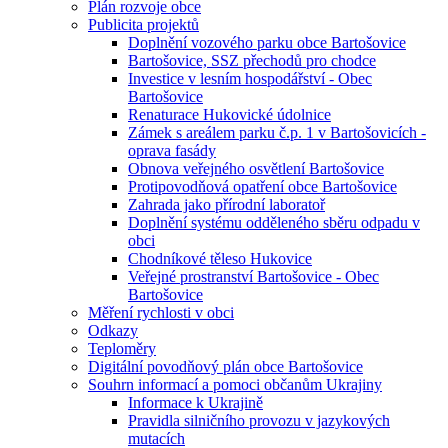
Plán rozvoje obce
Publicita projektů
Doplnění vozového parku obce Bartošovice
Bartošovice, SSZ přechodů pro chodce
Investice v lesním hospodářství - Obec
Bartošovice
Renaturace Hukovické údolnice
Zámek s areálem parku č.p. 1 v Bartošovicích -
oprava fasády
Obnova veřejného osvětlení Bartošovice
Protipovodňová opatření obce Bartošovice
Zahrada jako přírodní laboratoř
Doplnění systému odděleného sběru odpadu v
obci
Chodníkové těleso Hukovice
Veřejné prostranství Bartošovice - Obec
Bartošovice
Měření rychlosti v obci
Odkazy
Teploměry
Digitální povodňový plán obce Bartošovice
Souhrn informací a pomoci občanům Ukrajiny
Informace k Ukrajině
Pravidla silničního provozu v jazykových
mutacích