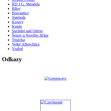
RD J.G. Mendela
Bílov
Bravantice
Jistebník
Kujavy
Kunín
Suchdol nad Odrou
Šenov u Nového Jičína
Trnávka
Velké Albrechtice
Vražné
Odkazy