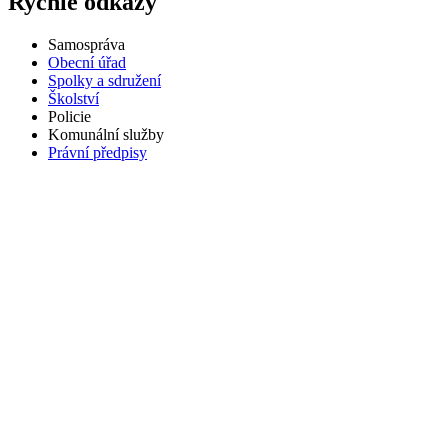
Rychlé odkazy
Samospráva
Obecní úřad
Spolky a sdružení
Školství
Policie
Komunální služby
Právní předpisy