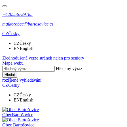
+420556729185
mailto:obec@bartosovice.cz
CZ
Česky
CZ
Česky
EN
English
Zjednodušená verze stránek nejen pro seniory
Mapa webu
Hledaný výraz
Hledat
rozšířené vyhledávání
CZ
Česky
CZ
Česky
EN
English
Obec
Bartošovice
Obec
Bartošovice