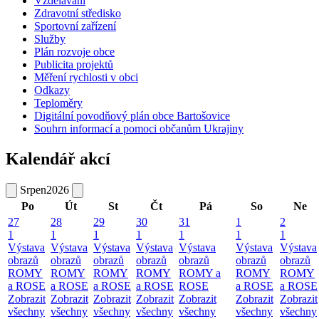
Vzdělávání
Zdravotní středisko
Sportovní zařízení
Služby
Plán rozvoje obce
Publicita projektů
Měření rychlosti v obci
Odkazy
Teploměry
Digitální povodňový plán obce Bartošovice
Souhrn informací a pomoci občanům Ukrajiny
Kalendář akcí
Srpen
2026
Po
Út
St
Čt
Pá
So
Ne
27
28
29
30
31
1
2
1
1
1
1
1
1
1
Výstava
Výstava
Výstava
Výstava
Výstava
Výstava
Výstava
obrazů
obrazů
obrazů
obrazů
obrazů
obrazů
obrazů
ROMY
ROMY
ROMY
ROMY
ROMY a
ROMY
ROMY
a ROSE
a ROSE
a ROSE
a ROSE
ROSE
a ROSE
a ROSE
Zobrazit
Zobrazit
Zobrazit
Zobrazit
Zobrazit
Zobrazit
Zobrazit
všechny
všechny
všechny
všechny
všechny
všechny
všechny