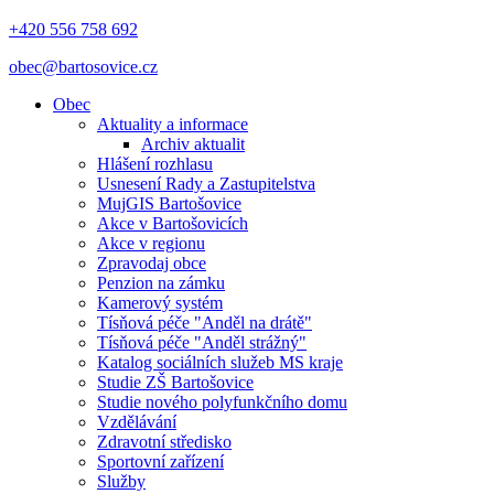
+420 556 758 692
obec@bartosovice.cz
Obec
Aktuality a informace
Archiv aktualit
Hlášení rozhlasu
Usnesení Rady a Zastupitelstva
MujGIS Bartošovice
Akce v Bartošovicích
Akce v regionu
Zpravodaj obce
Penzion na zámku
Kamerový systém
Tísňová péče "Anděl na drátě"
Tísňová péče "Anděl strážný"
Katalog sociálních služeb MS kraje
Studie ZŠ Bartošovice
Studie nového polyfunkčního domu
Vzdělávání
Zdravotní středisko
Sportovní zařízení
Služby