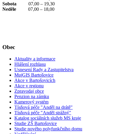
Sobota
07,00 – 19,30
Neděle
07,00 – 18,00
Obec
Aktuality a informace
Hlášení rozhlasu
Usnesení Rady a Zastupitelstva
MujGIS Bartošovice
Akce v Bartošovicích
Akce v regionu
Zpravodaj obce
Penzion na zámku
Kamerový systém
Tísňová péče "Anděl na drátě"
Tísňová péče "Anděl strážný"
Katalog sociálních služeb MS kraje
Studie ZŠ Bartošovice
Studie nového polyfunkčního domu