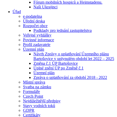
Fórum mobilních hospiců a Heimstadenu.
Naši Ukrajinci
Úřad
e-podatelna
Úřední deska
Rozpočet obce
Podklady pro jednání zastupitelstva
Veřejné vyhlášky
Povinné informace
Profil zadavatele
Územní plán
Návrh Zprávy o uplatňování Územního plánu
Bartošovice v uplynulém období let 2022 – 2025
Změna č.1 ÚP Bartošovice
Úplné znění ÚP po Změně č.1
Územní plán
Zpráva o uplatňování za období 2018 - 2022
Místní správa
Svatba na zámku
Formuláře
Czech Point
Nejdůležitější předpisy
Stavy vodních toků
GDPR
Certifikáty