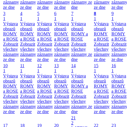
záznamy
záznamy
záznamy
záznamy
záznamy ze
záznamy
záznam
ze dne
ze dne
ze dne
ze dne
dne
ze dne
ze dne
3
4
5
6
7
8
9
1
1
1
1
1
1
1
Výstava
Výstava
Výstava
Výstava
Výstava
Výstava
Výstava
obrazů
obrazů
obrazů
obrazů
obrazů
obrazů
obrazů
ROMY
ROMY
ROMY
ROMY
ROMY a
ROMY
ROMY
a ROSE
a ROSE
a ROSE
a ROSE
ROSE
a ROSE
a ROSE
Zobrazit
Zobrazit
Zobrazit
Zobrazit
Zobrazit
Zobrazit
Zobrazit
všechny
všechny
všechny
všechny
všechny
všechny
všechny
záznamy
záznamy
záznamy
záznamy
záznamy ze
záznamy
záznam
ze dne
ze dne
ze dne
ze dne
dne
ze dne
ze dne
10
11
12
13
14
15
16
1
1
1
1
1
1
1
Výstava
Výstava
Výstava
Výstava
Výstava
Výstava
Výstava
obrazů
obrazů
obrazů
obrazů
obrazů
obrazů
obrazů
ROMY
ROMY
ROMY
ROMY
ROMY a
ROMY
ROMY
a ROSE
a ROSE
a ROSE
a ROSE
ROSE
a ROSE
a ROSE
Zobrazit
Zobrazit
Zobrazit
Zobrazit
Zobrazit
Zobrazit
Zobrazit
všechny
všechny
všechny
všechny
všechny
všechny
všechny
záznamy
záznamy
záznamy
záznamy
záznamy ze
záznamy
záznam
ze dne
ze dne
ze dne
ze dne
dne
ze dne
ze dne
21
2
17
18
19
20
22
23