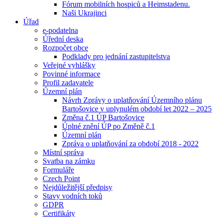
Fórum mobilních hospiců a Heimstadenu.
Naši Ukrajinci
Úřad
e-podatelna
Úřední deska
Rozpočet obce
Podklady pro jednání zastupitelstva
Veřejné vyhlášky
Povinné informace
Profil zadavatele
Územní plán
Návrh Zprávy o uplatňování Územního plánu
Bartošovice v uplynulém období let 2022 – 2025
Změna č.1 ÚP Bartošovice
Úplné znění ÚP po Změně č.1
Územní plán
Zpráva o uplatňování za období 2018 - 2022
Místní správa
Svatba na zámku
Formuláře
Czech Point
Nejdůležitější předpisy
Stavy vodních toků
GDPR
Certifikáty