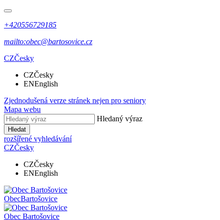
+420556729185
mailto:obec@bartosovice.cz
CZ
Česky
CZ
Česky
EN
English
Zjednodušená verze stránek nejen pro seniory
Mapa webu
Hledaný výraz
Hledat
rozšířené vyhledávání
CZ
Česky
CZ
Česky
EN
English
Obec
Bartošovice
Obec
Bartošovice