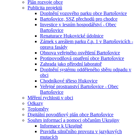
Plán rozvoje obce
Publicita projektů
Doplnění vozového parku obce Bartošovice
Bartošovice, SSZ přechodů pro chodce
Investice v lesním hospodářství - Obec
Bartošovice
Renaturace Hukovické údolnice
Zámek s areálem parku č.p. 1 v Bartošovicích -
oprava fasády
Obnova veřejného osvětlení Bartošovice
Protipovodňová opatření obce Bartošovice
Zahrada jako přírodní laboratoř
Doplnění systému odděleného sběru odpadu v
obci
Chodníkové těleso Hukovice
Veřejné prostranství Bartošovice - Obec
Bartošovice
Měření rychlosti v obci
Odkazy
Teploměry
Digitální povodňový plán obce Bartošovice
Souhrn informací a pomoci občanům Ukrajiny
Informace k Ukrajině
Pravidla silničního provozu v jazykových
mutacích