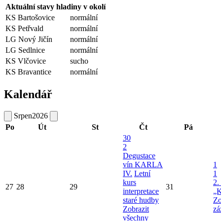
Aktuální stavy hladiny v okolí
KS Bartošovice
normální
KS Petřvald
normální
LG Nový Jičín
normální
LG Sedlnice
normální
KS Vlčovice
sucho
KS Bravantice
normální
Kalendář
Srpen
2026
Po
Út
St
Čt
Pá
30
2
Degustace
vín KARLA
1
IV.
Letní
1
kurs
2.
27
28
29
31
interpretace
„K
staré hudby
Zo
Zobrazit
zá
všechny