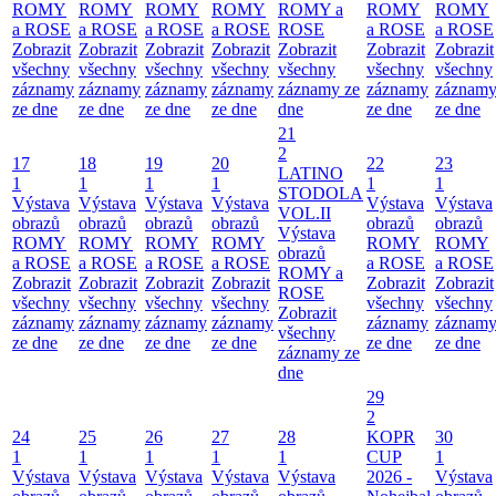
ROMY
ROMY
ROMY
ROMY
ROMY a
ROMY
ROMY
a ROSE
a ROSE
a ROSE
a ROSE
ROSE
a ROSE
a ROSE
Zobrazit
Zobrazit
Zobrazit
Zobrazit
Zobrazit
Zobrazit
Zobrazit
všechny
všechny
všechny
všechny
všechny
všechny
všechny
záznamy
záznamy
záznamy
záznamy
záznamy ze
záznamy
záznam
ze dne
ze dne
ze dne
ze dne
dne
ze dne
ze dne
21
2
17
18
19
20
22
23
LATINO
1
1
1
1
1
1
STODOLA
Výstava
Výstava
Výstava
Výstava
Výstava
Výstava
VOL.II
obrazů
obrazů
obrazů
obrazů
obrazů
obrazů
Výstava
ROMY
ROMY
ROMY
ROMY
ROMY
ROMY
obrazů
a ROSE
a ROSE
a ROSE
a ROSE
a ROSE
a ROSE
ROMY a
Zobrazit
Zobrazit
Zobrazit
Zobrazit
Zobrazit
Zobrazit
ROSE
všechny
všechny
všechny
všechny
všechny
všechny
Zobrazit
záznamy
záznamy
záznamy
záznamy
záznamy
záznam
všechny
ze dne
ze dne
ze dne
ze dne
ze dne
ze dne
záznamy ze
dne
29
2
24
25
26
27
28
KOPR
30
1
1
1
1
1
CUP
1
Výstava
Výstava
Výstava
Výstava
Výstava
2026 -
Výstava