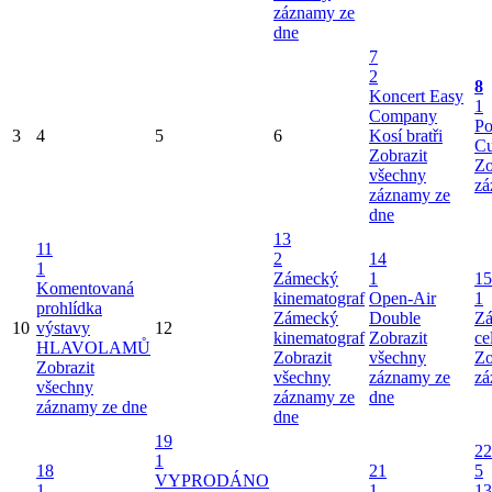
záznamy ze
dne
7
2
8
Koncert Easy
1
Company
Po
3
4
5
6
Kosí bratři
Cu
Zobrazit
Zo
všechny
zá
záznamy ze
dne
13
11
2
14
1
Zámecký
1
15
Komentovaná
kinematograf
Open-Air
1
prohlídka
Zámecký
Double
Zá
10
výstavy
12
kinematograf
Zobrazit
ce
HLAVOLAMŮ
Zobrazit
všechny
Zo
Zobrazit
všechny
záznamy ze
zá
všechny
záznamy ze
dne
záznamy ze dne
dne
19
22
1
18
21
5
VYPRODÁNO
1
1
13