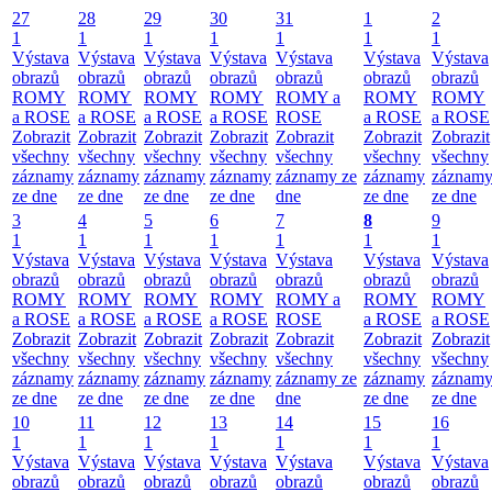
27
28
29
30
31
1
2
1
1
1
1
1
1
1
Výstava
Výstava
Výstava
Výstava
Výstava
Výstava
Výstava
obrazů
obrazů
obrazů
obrazů
obrazů
obrazů
obrazů
ROMY
ROMY
ROMY
ROMY
ROMY a
ROMY
ROMY
a ROSE
a ROSE
a ROSE
a ROSE
ROSE
a ROSE
a ROSE
Zobrazit
Zobrazit
Zobrazit
Zobrazit
Zobrazit
Zobrazit
Zobrazit
všechny
všechny
všechny
všechny
všechny
všechny
všechny
záznamy
záznamy
záznamy
záznamy
záznamy ze
záznamy
záznam
ze dne
ze dne
ze dne
ze dne
dne
ze dne
ze dne
3
4
5
6
7
8
9
1
1
1
1
1
1
1
Výstava
Výstava
Výstava
Výstava
Výstava
Výstava
Výstava
obrazů
obrazů
obrazů
obrazů
obrazů
obrazů
obrazů
ROMY
ROMY
ROMY
ROMY
ROMY a
ROMY
ROMY
a ROSE
a ROSE
a ROSE
a ROSE
ROSE
a ROSE
a ROSE
Zobrazit
Zobrazit
Zobrazit
Zobrazit
Zobrazit
Zobrazit
Zobrazit
všechny
všechny
všechny
všechny
všechny
všechny
všechny
záznamy
záznamy
záznamy
záznamy
záznamy ze
záznamy
záznam
ze dne
ze dne
ze dne
ze dne
dne
ze dne
ze dne
10
11
12
13
14
15
16
1
1
1
1
1
1
1
Výstava
Výstava
Výstava
Výstava
Výstava
Výstava
Výstava
obrazů
obrazů
obrazů
obrazů
obrazů
obrazů
obrazů