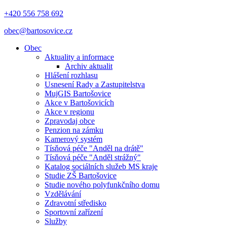
+420 556 758 692
obec@bartosovice.cz
Obec
Aktuality a informace
Archiv aktualit
Hlášení rozhlasu
Usnesení Rady a Zastupitelstva
MujGIS Bartošovice
Akce v Bartošovicích
Akce v regionu
Zpravodaj obce
Penzion na zámku
Kamerový systém
Tísňová péče "Anděl na drátě"
Tísňová péče "Anděl strážný"
Katalog sociálních služeb MS kraje
Studie ZŠ Bartošovice
Studie nového polyfunkčního domu
Vzdělávání
Zdravotní středisko
Sportovní zařízení
Služby