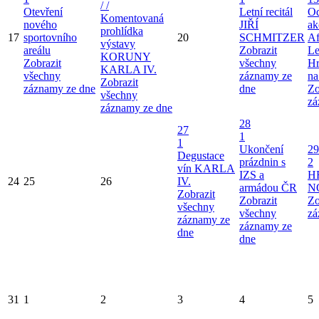
/ /
Otevření
Letní recitál
Od
Komentovaná
nového
JIŘÍ
ak
prohlídka
17
sportovního
20
SCHMITZER
Af
výstavy
areálu
Zobrazit
Le
KORUNY
Zobrazit
všechny
Hr
KARLA IV.
všechny
záznamy ze
na
Zobrazit
záznamy ze dne
dne
Zo
všechny
zá
záznamy ze dne
28
27
1
1
Ukončení
29
Degustace
prázdnin s
2
vín KARLA
IZS a
H
24
25
26
IV.
armádou ČR
N
Zobrazit
Zobrazit
Zo
všechny
všechny
zá
záznamy ze
záznamy ze
dne
dne
31
1
2
3
4
5