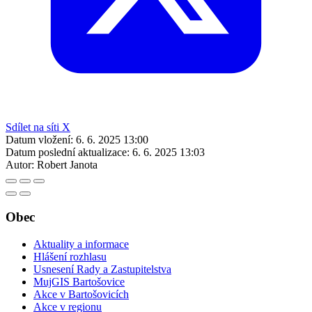
Sdílet na síti X
Datum vložení:
6. 6. 2025 13:00
Datum poslední aktualizace:
6. 6. 2025 13:03
Autor:
Robert Janota
Obec
Aktuality a informace
Hlášení rozhlasu
Usnesení Rady a Zastupitelstva
MujGIS Bartošovice
Akce v Bartošovicích
Akce v regionu