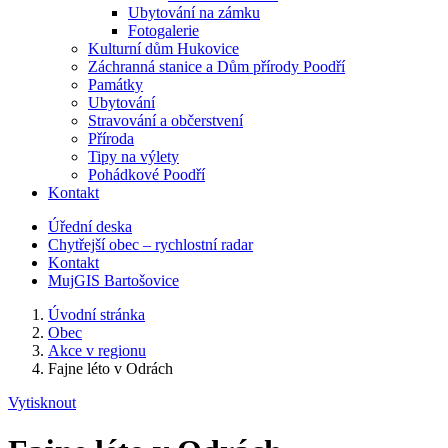
Ubytování na zámku
Fotogalerie
Kulturní dům Hukovice
Záchranná stanice a Dům přírody Poodří
Památky
Ubytování
Stravování a občerstvení
Příroda
Tipy na výlety
Pohádkové Poodří
Kontakt
Úřední deska
Chytřejší obec – rychlostní radar
Kontakt
MujGIS Bartošovice
Úvodní stránka
Obec
Akce v regionu
Fajne léto v Odrách
Vytisknout