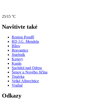
25/15 °C
Navštivte také
Region Poodří
RD J.G. Mendela
Bílov
Bravantice
Jistebník
Kujavy
Kunín
Suchdol nad Odrou
Šenov u Nového Jičína
Trnávka
Velké Albrechtice
Vražné
Odkazy