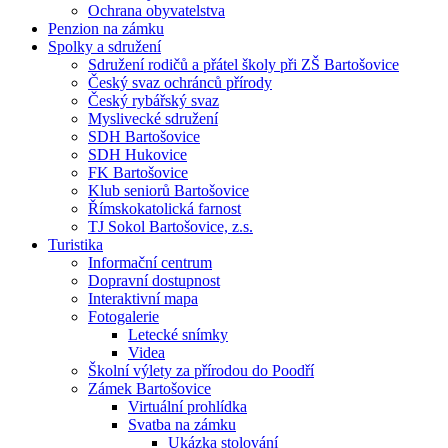
Ochrana obyvatelstva
Penzion na zámku
Spolky a sdružení
Sdružení rodičů a přátel školy při ZŠ Bartošovice
Český svaz ochránců přírody
Český rybářský svaz
Myslivecké sdružení
SDH Bartošovice
SDH Hukovice
FK Bartošovice
Klub seniorů Bartošovice
Římskokatolická farnost
TJ Sokol Bartošovice, z.s.
Turistika
Informační centrum
Dopravní dostupnost
Interaktivní mapa
Fotogalerie
Letecké snímky
Videa
Školní výlety za přírodou do Poodří
Zámek Bartošovice
Virtuální prohlídka
Svatba na zámku
Ukázka stolování