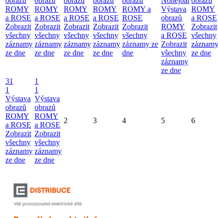
obrazů
obrazů
obrazů
obrazů
obrazů
Nohejbal
obrazů
ROMY
ROMY
ROMY
ROMY
ROMY a
Výstava
ROMY
a ROSE
a ROSE
a ROSE
a ROSE
ROSE
obrazů
a ROSE
Zobrazit
Zobrazit
Zobrazit
Zobrazit
Zobrazit
ROMY
Zobrazit
všechny
všechny
všechny
všechny
všechny
a ROSE
všechny
záznamy
záznamy
záznamy
záznamy
záznamy ze
Zobrazit
záznam
ze dne
ze dne
ze dne
ze dne
dne
všechny
ze dne
záznamy
ze dne
31
1
1
1
Výstava
Výstava
obrazů
obrazů
ROMY
ROMY
2
3
4
5
6
a ROSE
a ROSE
Zobrazit
Zobrazit
všechny
všechny
záznamy
záznamy
ze dne
ze dne