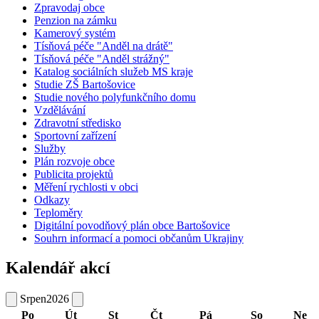
Zpravodaj obce
Penzion na zámku
Kamerový systém
Tísňová péče "Anděl na drátě"
Tísňová péče "Anděl strážný"
Katalog sociálních služeb MS kraje
Studie ZŠ Bartošovice
Studie nového polyfunkčního domu
Vzdělávání
Zdravotní středisko
Sportovní zařízení
Služby
Plán rozvoje obce
Publicita projektů
Měření rychlosti v obci
Odkazy
Teploměry
Digitální povodňový plán obce Bartošovice
Souhrn informací a pomoci občanům Ukrajiny
Kalendář akcí
Srpen
2026
Po
Út
St
Čt
Pá
So
Ne