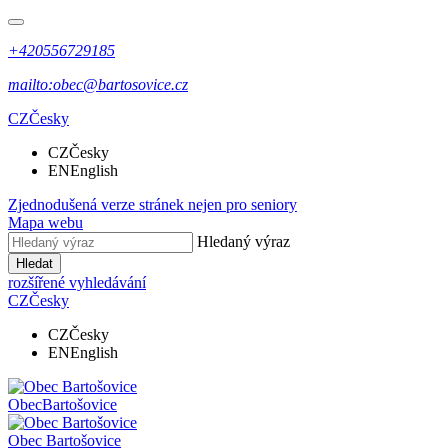
+420556729185
mailto:obec@bartosovice.cz
CZ
Česky
CZ
Česky
EN
English
Zjednodušená verze stránek nejen pro seniory
Mapa webu
Hledaný výraz
Hledat
rozšířené vyhledávání
CZ
Česky
CZ
Česky
EN
English
Obec
Bartošovice
Obec
Bartošovice