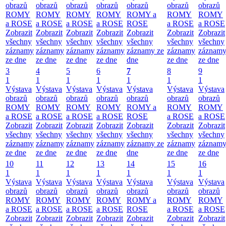
obrazů
obrazů
obrazů
obrazů
obrazů
obrazů
obrazů
ROMY
ROMY
ROMY
ROMY
ROMY a
ROMY
ROMY
a ROSE
a ROSE
a ROSE
a ROSE
ROSE
a ROSE
a ROSE
Zobrazit
Zobrazit
Zobrazit
Zobrazit
Zobrazit
Zobrazit
Zobrazit
všechny
všechny
všechny
všechny
všechny
všechny
všechny
záznamy
záznamy
záznamy
záznamy
záznamy ze
záznamy
záznam
ze dne
ze dne
ze dne
ze dne
dne
ze dne
ze dne
3
4
5
6
7
8
9
1
1
1
1
1
1
1
Výstava
Výstava
Výstava
Výstava
Výstava
Výstava
Výstava
obrazů
obrazů
obrazů
obrazů
obrazů
obrazů
obrazů
ROMY
ROMY
ROMY
ROMY
ROMY a
ROMY
ROMY
a ROSE
a ROSE
a ROSE
a ROSE
ROSE
a ROSE
a ROSE
Zobrazit
Zobrazit
Zobrazit
Zobrazit
Zobrazit
Zobrazit
Zobrazit
všechny
všechny
všechny
všechny
všechny
všechny
všechny
záznamy
záznamy
záznamy
záznamy
záznamy ze
záznamy
záznam
ze dne
ze dne
ze dne
ze dne
dne
ze dne
ze dne
10
11
12
13
14
15
16
1
1
1
1
1
1
1
Výstava
Výstava
Výstava
Výstava
Výstava
Výstava
Výstava
obrazů
obrazů
obrazů
obrazů
obrazů
obrazů
obrazů
ROMY
ROMY
ROMY
ROMY
ROMY a
ROMY
ROMY
a ROSE
a ROSE
a ROSE
a ROSE
ROSE
a ROSE
a ROSE
Zobrazit
Zobrazit
Zobrazit
Zobrazit
Zobrazit
Zobrazit
Zobrazit