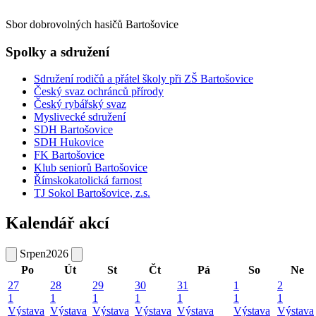
Sbor dobrovolných hasičů Bartošovice
Spolky a sdružení
Sdružení rodičů a přátel školy při ZŠ Bartošovice
Český svaz ochránců přírody
Český rybářský svaz
Myslivecké sdružení
SDH Bartošovice
SDH Hukovice
FK Bartošovice
Klub seniorů Bartošovice
Římskokatolická farnost
TJ Sokol Bartošovice, z.s.
Kalendář akcí
Srpen
2026
Po
Út
St
Čt
Pá
So
Ne
27
28
29
30
31
1
2
1
1
1
1
1
1
1
Výstava
Výstava
Výstava
Výstava
Výstava
Výstava
Výstava