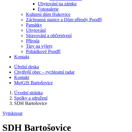
Ubytování na zámku
Fotogalerie
Kulturní dům Hukovice
Záchranná stanice a Dům přírody Poodří
Památky
Ubytování
Stravování a občerstvení
Příroda
Tipy na výlety
Pohádkové Poodří
Kontakt
Úřední deska
Chytřejší obec – rychlostní radar
Kontakt
MujGIS Bartošovice
Úvodní stránka
Spolky a sdružení
SDH Bartošovice
Vytisknout
SDH Bartošovice