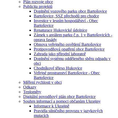
Plán rozvoje obce
Publicita projektů
Doplnění vozového parku obce Bartošovice
Bartošovice, SSZ přechodů pro chodce
Investice v lesním hospodářství - Obec
Bartošovice
Renaturace Hukovické údolnice
Zámek s areálem parku č.p. 1 v Bartošovicích -
oprava fasády
Obnova veřejného osvětlení Bartošovice
Protipovodňová opatření obce Bartošovice
Zahrada jako přírodní laboratoř
Doplnění systému odděleného sběru odpadu v
obci
Chodníkové těleso Hukovice
Veřejné prostranství Bartošovice - Obec
Bartošovice
Měření rychlosti v obci
Odkazy
Teploměry
Digitální povodňový plán obce Bartošovice
Souhrn informací a pomoci občanům Ukrajiny
Informace k Ukrajině
Pravidla silničního provozu v jazykových
mutacích