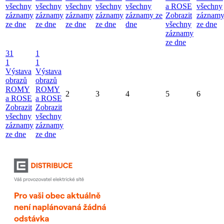
všechny
všechny
všechny
všechny
všechny
a ROSE
všechny
záznamy
záznamy
záznamy
záznamy
záznamy ze
Zobrazit
záznam
ze dne
ze dne
ze dne
ze dne
dne
všechny
ze dne
záznamy
ze dne
31
1
1
1
Výstava
Výstava
obrazů
obrazů
ROMY
ROMY
2
3
4
5
6
a ROSE
a ROSE
Zobrazit
Zobrazit
všechny
všechny
záznamy
záznamy
ze dne
ze dne