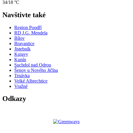
34/18 °C
Navštivte také
Region Poodří
RD J.G. Mendela
Bílov
Bravantice
Jistebník
Kujavy
Kunín
Suchdol nad Odrou
Šenov u Nového Jičína
Trnávka
Velké Albrechtice
Vražné
Odkazy