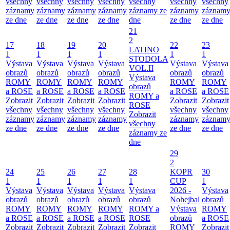
všechny
všechny
všechny
všechny
všechny
všechny
všechny
záznamy
záznamy
záznamy
záznamy
záznamy ze
záznamy
záznam
ze dne
ze dne
ze dne
ze dne
dne
ze dne
ze dne
21
2
17
18
19
20
22
23
LATINO
1
1
1
1
1
1
STODOLA
Výstava
Výstava
Výstava
Výstava
Výstava
Výstava
VOL.II
obrazů
obrazů
obrazů
obrazů
obrazů
obrazů
Výstava
ROMY
ROMY
ROMY
ROMY
ROMY
ROMY
obrazů
a ROSE
a ROSE
a ROSE
a ROSE
a ROSE
a ROSE
ROMY a
Zobrazit
Zobrazit
Zobrazit
Zobrazit
Zobrazit
Zobrazit
ROSE
všechny
všechny
všechny
všechny
všechny
všechny
Zobrazit
záznamy
záznamy
záznamy
záznamy
záznamy
záznam
všechny
ze dne
ze dne
ze dne
ze dne
ze dne
ze dne
záznamy ze
dne
29
2
24
25
26
27
28
KOPR
30
1
1
1
1
1
CUP
1
Výstava
Výstava
Výstava
Výstava
Výstava
2026 -
Výstava
obrazů
obrazů
obrazů
obrazů
obrazů
Nohejbal
obrazů
ROMY
ROMY
ROMY
ROMY
ROMY a
Výstava
ROMY
a ROSE
a ROSE
a ROSE
a ROSE
ROSE
obrazů
a ROSE
Zobrazit
Zobrazit
Zobrazit
Zobrazit
Zobrazit
ROMY
Zobrazit