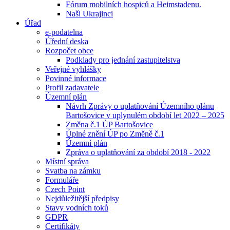
Fórum mobilních hospiců a Heimstadenu.
Naši Ukrajinci
Úřad
e-podatelna
Úřední deska
Rozpočet obce
Podklady pro jednání zastupitelstva
Veřejné vyhlášky
Povinné informace
Profil zadavatele
Územní plán
Návrh Zprávy o uplatňování Územního plánu
Bartošovice v uplynulém období let 2022 – 2025
Změna č.1 ÚP Bartošovice
Úplné znění ÚP po Změně č.1
Územní plán
Zpráva o uplatňování za období 2018 - 2022
Místní správa
Svatba na zámku
Formuláře
Czech Point
Nejdůležitější předpisy
Stavy vodních toků
GDPR
Certifikáty