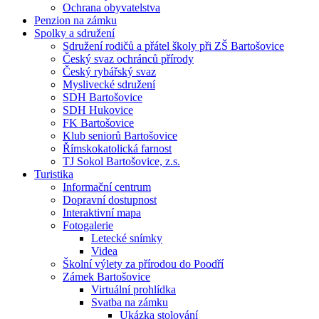
Ochrana obyvatelstva
Penzion na zámku
Spolky a sdružení
Sdružení rodičů a přátel školy při ZŠ Bartošovice
Český svaz ochránců přírody
Český rybářský svaz
Myslivecké sdružení
SDH Bartošovice
SDH Hukovice
FK Bartošovice
Klub seniorů Bartošovice
Římskokatolická farnost
TJ Sokol Bartošovice, z.s.
Turistika
Informační centrum
Dopravní dostupnost
Interaktivní mapa
Fotogalerie
Letecké snímky
Videa
Školní výlety za přírodou do Poodří
Zámek Bartošovice
Virtuální prohlídka
Svatba na zámku
Ukázka stolování