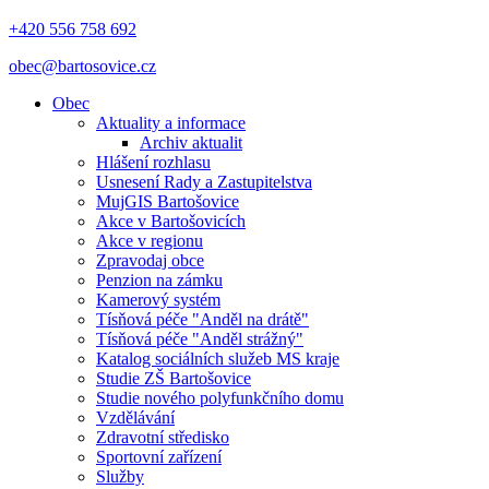
+420 556 758 692
obec@bartosovice.cz
Obec
Aktuality a informace
Archiv aktualit
Hlášení rozhlasu
Usnesení Rady a Zastupitelstva
MujGIS Bartošovice
Akce v Bartošovicích
Akce v regionu
Zpravodaj obce
Penzion na zámku
Kamerový systém
Tísňová péče "Anděl na drátě"
Tísňová péče "Anděl strážný"
Katalog sociálních služeb MS kraje
Studie ZŠ Bartošovice
Studie nového polyfunkčního domu
Vzdělávání
Zdravotní středisko
Sportovní zařízení
Služby