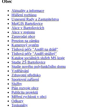
Obec
Aktuality a informace
Hlášení rozhlasu
Usnesení Rady a Zastupitelstva
MujGIS Bartošovice
Akce v Bartošovicích
Akce v regionu
Zpravodaj obce
Penzion na zámku
Kamerový systém
Tísňová péče "Anděl na drátě"
Tísňová péče "Anděl strážný"
Katalog sociálních služeb MS kraje
Studie ZŠ Bartošovice
Studie nového polyfunkčního domu
Vzdělávání
Zdravotní středisko
Sportovní zařízení
Služby
Plán rozvoje obce
Publicita projektů
Měření rychlosti v obci
Odkazy
Teploměry