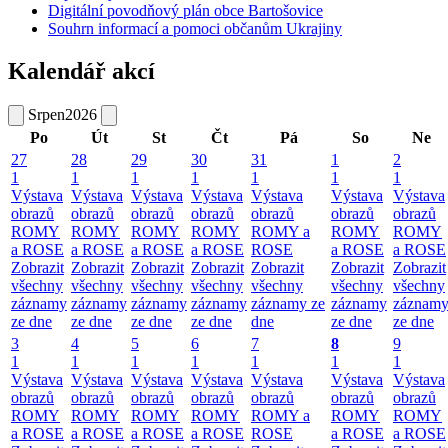
Digitální povodňový plán obce Bartošovice
Souhrn informací a pomoci občanům Ukrajiny
Kalendář akcí
Srpen
2026
Po
Út
St
Čt
Pá
So
Ne
27
28
29
30
31
1
2
1
1
1
1
1
1
1
Výstava
Výstava
Výstava
Výstava
Výstava
Výstava
Výstava
obrazů
obrazů
obrazů
obrazů
obrazů
obrazů
obrazů
ROMY
ROMY
ROMY
ROMY
ROMY a
ROMY
ROMY
a ROSE
a ROSE
a ROSE
a ROSE
ROSE
a ROSE
a ROSE
Zobrazit
Zobrazit
Zobrazit
Zobrazit
Zobrazit
Zobrazit
Zobrazit
všechny
všechny
všechny
všechny
všechny
všechny
všechny
záznamy
záznamy
záznamy
záznamy
záznamy ze
záznamy
záznam
ze dne
ze dne
ze dne
ze dne
dne
ze dne
ze dne
3
4
5
6
7
8
9
1
1
1
1
1
1
1
Výstava
Výstava
Výstava
Výstava
Výstava
Výstava
Výstava
obrazů
obrazů
obrazů
obrazů
obrazů
obrazů
obrazů
ROMY
ROMY
ROMY
ROMY
ROMY a
ROMY
ROMY
a ROSE
a ROSE
a ROSE
a ROSE
ROSE
a ROSE
a ROSE