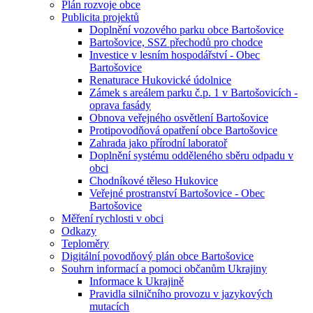
Plán rozvoje obce
Publicita projektů
Doplnění vozového parku obce Bartošovice
Bartošovice, SSZ přechodů pro chodce
Investice v lesním hospodářství - Obec
Bartošovice
Renaturace Hukovické údolnice
Zámek s areálem parku č.p. 1 v Bartošovicích -
oprava fasády
Obnova veřejného osvětlení Bartošovice
Protipovodňová opatření obce Bartošovice
Zahrada jako přírodní laboratoř
Doplnění systému odděleného sběru odpadu v
obci
Chodníkové těleso Hukovice
Veřejné prostranství Bartošovice - Obec
Bartošovice
Měření rychlosti v obci
Odkazy
Teploměry
Digitální povodňový plán obce Bartošovice
Souhrn informací a pomoci občanům Ukrajiny
Informace k Ukrajině
Pravidla silničního provozu v jazykových
mutacích