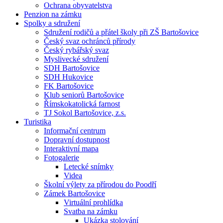
Ochrana obyvatelstva
Penzion na zámku
Spolky a sdružení
Sdružení rodičů a přátel školy při ZŠ Bartošovice
Český svaz ochránců přírody
Český rybářský svaz
Myslivecké sdružení
SDH Bartošovice
SDH Hukovice
FK Bartošovice
Klub seniorů Bartošovice
Římskokatolická farnost
TJ Sokol Bartošovice, z.s.
Turistika
Informační centrum
Dopravní dostupnost
Interaktivní mapa
Fotogalerie
Letecké snímky
Videa
Školní výlety za přírodou do Poodří
Zámek Bartošovice
Virtuální prohlídka
Svatba na zámku
Ukázka stolování