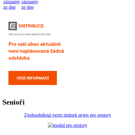
záznamy
záznamy
ze dne
ze dne
Senioři
Zjednodušená verze stránek nejen pro seniory