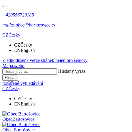
+420556729185
mailto:obec@bartosovice.cz
CZ
Česky
CZ
Česky
EN
English
Zjednodušená verze stránek nejen pro seniory
Mapa webu
Hledaný výraz
Hledat
rozšířené vyhledávání
CZ
Česky
CZ
Česky
EN
English
Obec
Bartošovice
Obec
Bartošovice