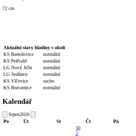
72 cm
Aktuální stavy hladiny v okolí
KS Bartošovice
normální
KS Petřvald
normální
LG Nový Jičín
normální
LG Sedlnice
normální
KS Vlčovice
sucho
KS Bravantice
normální
Kalendář
Srpen
2026
Po
Út
St
Čt
Pá
30
2