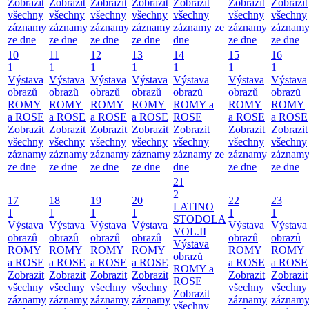
Zobrazit
Zobrazit
Zobrazit
Zobrazit
Zobrazit
Zobrazit
Zobrazit
všechny
všechny
všechny
všechny
všechny
všechny
všechny
záznamy
záznamy
záznamy
záznamy
záznamy ze
záznamy
záznam
ze dne
ze dne
ze dne
ze dne
dne
ze dne
ze dne
10
11
12
13
14
15
16
1
1
1
1
1
1
1
Výstava
Výstava
Výstava
Výstava
Výstava
Výstava
Výstava
obrazů
obrazů
obrazů
obrazů
obrazů
obrazů
obrazů
ROMY
ROMY
ROMY
ROMY
ROMY a
ROMY
ROMY
a ROSE
a ROSE
a ROSE
a ROSE
ROSE
a ROSE
a ROSE
Zobrazit
Zobrazit
Zobrazit
Zobrazit
Zobrazit
Zobrazit
Zobrazit
všechny
všechny
všechny
všechny
všechny
všechny
všechny
záznamy
záznamy
záznamy
záznamy
záznamy ze
záznamy
záznam
ze dne
ze dne
ze dne
ze dne
dne
ze dne
ze dne
21
2
17
18
19
20
22
23
LATINO
1
1
1
1
1
1
STODOLA
Výstava
Výstava
Výstava
Výstava
Výstava
Výstava
VOL.II
obrazů
obrazů
obrazů
obrazů
obrazů
obrazů
Výstava
ROMY
ROMY
ROMY
ROMY
ROMY
ROMY
obrazů
a ROSE
a ROSE
a ROSE
a ROSE
a ROSE
a ROSE
ROMY a
Zobrazit
Zobrazit
Zobrazit
Zobrazit
Zobrazit
Zobrazit
ROSE
všechny
všechny
všechny
všechny
všechny
všechny
Zobrazit
záznamy
záznamy
záznamy
záznamy
záznamy
záznam
všechny