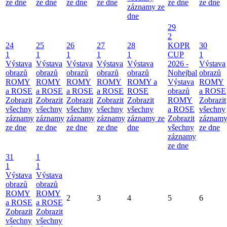
ze dne
ze dne
ze dne
ze dne
ze dne
ze dne
záznamy ze
dne
29
2
24
25
26
27
28
KOPR
30
1
1
1
1
1
CUP
1
Výstava
Výstava
Výstava
Výstava
Výstava
2026 -
Výstava
obrazů
obrazů
obrazů
obrazů
obrazů
Nohejbal
obrazů
ROMY
ROMY
ROMY
ROMY
ROMY a
Výstava
ROMY
a ROSE
a ROSE
a ROSE
a ROSE
ROSE
obrazů
a ROSE
Zobrazit
Zobrazit
Zobrazit
Zobrazit
Zobrazit
ROMY
Zobrazit
všechny
všechny
všechny
všechny
všechny
a ROSE
všechny
záznamy
záznamy
záznamy
záznamy
záznamy ze
Zobrazit
záznam
ze dne
ze dne
ze dne
ze dne
dne
všechny
ze dne
záznamy
ze dne
31
1
1
1
Výstava
Výstava
obrazů
obrazů
ROMY
ROMY
2
3
4
5
6
a ROSE
a ROSE
Zobrazit
Zobrazit
všechny
všechny