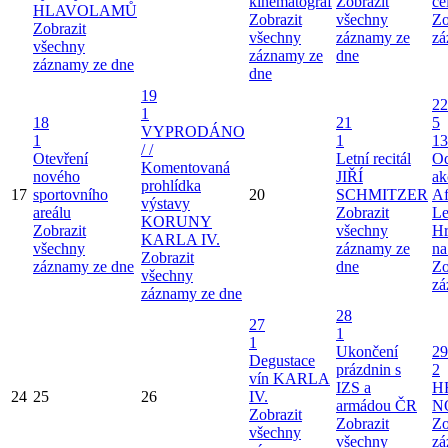
kinematograf
Zobrazit
ce
HLAVOLAMŮ
Zobrazit
všechny
Zo
Zobrazit
všechny
záznamy ze
zá
všechny
záznamy ze
dne
záznamy ze dne
dne
19
22
1
18
21
5
VYPRODÁNO
1
1
13
/ /
Otevření
Letní recitál
Od
Komentovaná
nového
JIŘÍ
ak
prohlídka
17
sportovního
20
SCHMITZER
Af
výstavy
areálu
Zobrazit
Le
KORUNY
Zobrazit
všechny
Hr
KARLA IV.
všechny
záznamy ze
na
Zobrazit
záznamy ze dne
dne
Zo
všechny
zá
záznamy ze dne
28
27
1
1
Ukončení
29
Degustace
prázdnin s
2
vín KARLA
IZS a
H
24
25
26
IV.
armádou ČR
N
Zobrazit
Zobrazit
Zo
všechny
všechny
zá