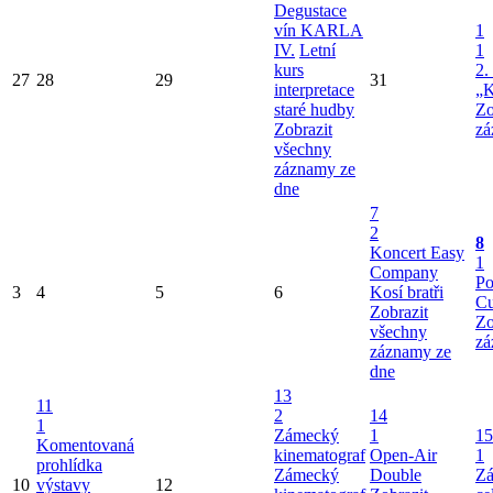
Degustace
vín KARLA
1
IV.
Letní
1
kurs
2.
27
28
29
31
interpretace
„K
staré hudby
Zo
Zobrazit
zá
všechny
záznamy ze
dne
7
2
8
Koncert Easy
1
Company
Po
3
4
5
6
Kosí bratři
Cu
Zobrazit
Zo
všechny
zá
záznamy ze
dne
13
11
2
14
1
Zámecký
1
15
Komentovaná
kinematograf
Open-Air
1
prohlídka
Zámecký
Double
Zá
10
výstavy
12