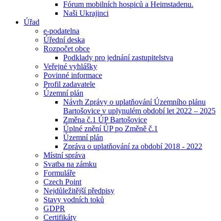
Fórum mobilních hospiců a Heimstadenu.
Naši Ukrajinci
Úřad
e-podatelna
Úřední deska
Rozpočet obce
Podklady pro jednání zastupitelstva
Veřejné vyhlášky
Povinné informace
Profil zadavatele
Územní plán
Návrh Zprávy o uplatňování Územního plánu
Bartošovice v uplynulém období let 2022 – 2025
Změna č.1 ÚP Bartošovice
Úplné znění ÚP po Změně č.1
Územní plán
Zpráva o uplatňování za období 2018 - 2022
Místní správa
Svatba na zámku
Formuláře
Czech Point
Nejdůležitější předpisy
Stavy vodních toků
GDPR
Certifikáty