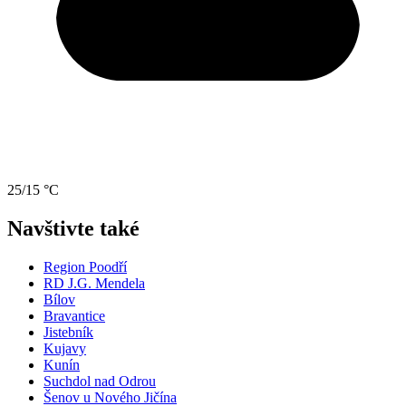
25/15 °C
Navštivte také
Region Poodří
RD J.G. Mendela
Bílov
Bravantice
Jistebník
Kujavy
Kunín
Suchdol nad Odrou
Šenov u Nového Jičína