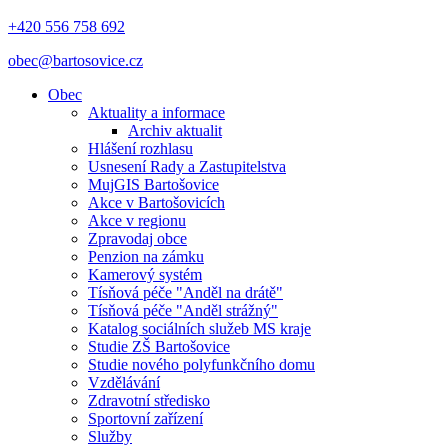
+420 556 758 692
obec@bartosovice.cz
Obec
Aktuality a informace
Archiv aktualit
Hlášení rozhlasu
Usnesení Rady a Zastupitelstva
MujGIS Bartošovice
Akce v Bartošovicích
Akce v regionu
Zpravodaj obce
Penzion na zámku
Kamerový systém
Tísňová péče "Anděl na drátě"
Tísňová péče "Anděl strážný"
Katalog sociálních služeb MS kraje
Studie ZŠ Bartošovice
Studie nového polyfunkčního domu
Vzdělávání
Zdravotní středisko
Sportovní zařízení
Služby