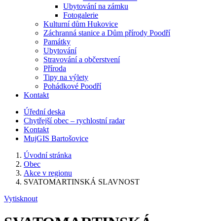
Ubytování na zámku
Fotogalerie
Kulturní dům Hukovice
Záchranná stanice a Dům přírody Poodří
Památky
Ubytování
Stravování a občerstvení
Příroda
Tipy na výlety
Pohádkové Poodří
Kontakt
Úřední deska
Chytřejší obec – rychlostní radar
Kontakt
MujGIS Bartošovice
Úvodní stránka
Obec
Akce v regionu
SVATOMARTINSKÁ SLAVNOST
Vytisknout